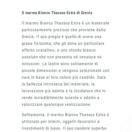
progetto.
Il marmo Bianco Thassos Extra di Grecia
Voglio ricevere il vostro
Architect’s kit
Il marmo Bianco Thassos Extra è un materiale
Italiano
Vorrei un appuntamento per una
particolarmente prezioso che proviene dalla
Consulenza Gratuita
Grecia. Il suo pregio è quello di avere una
English
grana finissima, che gli dona un particolare
Nome
affetto cristallino, e uno sfondo bianco
assoluto che non presenta né venature né
Cognome
intrusioni. Le lastre sono solitamente di
piccole dimensioni e vengono selezionate con
cura in base al loro colore più candido. Data
E-mail
la bellezza intrinseca del materiale, la
lavorazione più adatta è la lucidatura che lo
Telefono
rende incredibilmente lucente e adatto a
valorizzare qualunque realizzazione.
Messaggio
Solitamente, il marmo Bianco Thassos Extra è
utilizzato per interni, oggetti decorativi e
rivestimenti di lusso. Il suo candore superbo