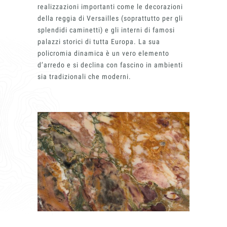
realizzazioni importanti come le decorazioni
della reggia di Versailles (soprattutto per gli
splendidi caminetti) e gli interni di famosi
palazzi storici di tutta Europa. La sua
policromia dinamica è un vero elemento
d’arredo e si declina con fascino in ambienti
sia tradizionali che moderni.
Insieme per grandi progetti
Richiedi l'Architect's kit, il kit di
progettazione realizzato per architetti e
interior designer alla ricerca di pietre
naturali da utilizzare nel prossimo