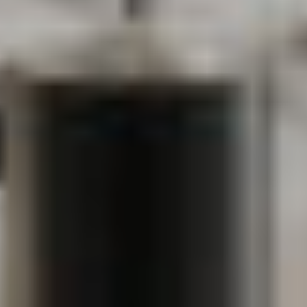
Voglio ricevere il vostro
Architect’s kit
Italiano
Vorrei un appuntamento per una
Consulenza Gratuita
English
Nome
Cognome
E-mail
Telefono
Messaggio
Acconsento all'uso dei dati come da