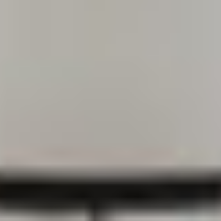
Insieme per grandi progetti
Richiedi l'Architect's kit, il kit di
progettazione realizzato per architetti e
interior designer alla ricerca di pietre
naturali da utilizzare nel prossimo
progetto.