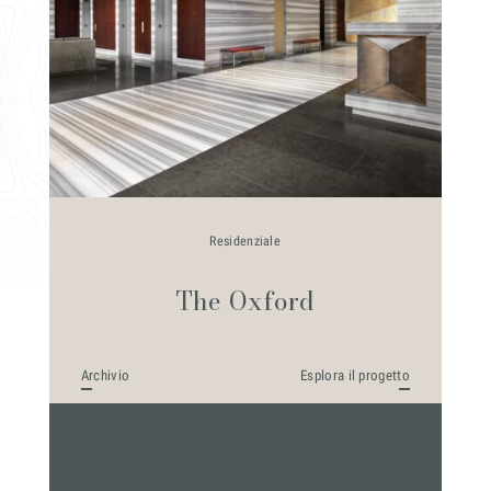
Residenziale
Residenziale
Residenziale
Yachts
Yachts
Andromeda
Andromeda
The Oxford
The Oxford
Mayfair
Archivio
Esplora il progetto