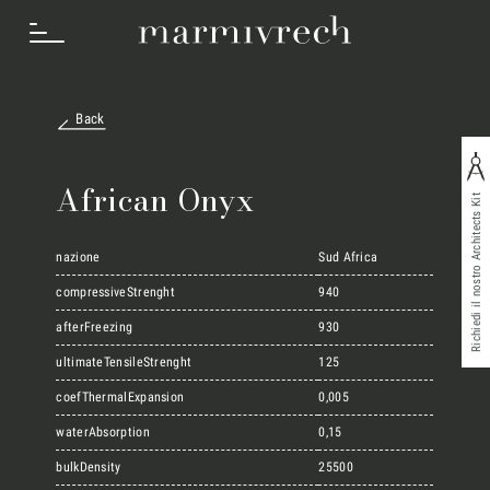
Back
Cosa Facciamo
African Onyx
Richiedi il nostro Architects Kit
Settori
nazione
Sud Africa
compressiveStrenght
940
afterFreezing
930
Progetti
ultimateTensileStrenght
125
coefThermalExpansion
0,005
Innovation Lab
waterAbsorption
0,15
bulkDensity
25500