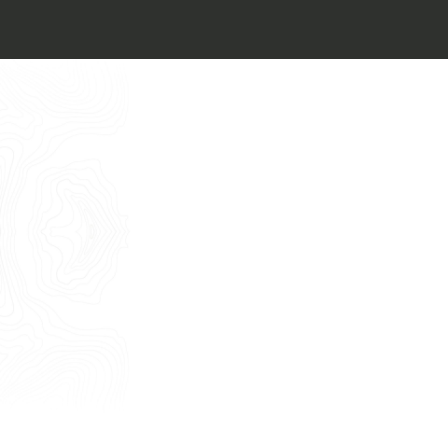
Architect’s kit
Italiano
Vorrei un appuntamento per una
Consulenza Gratuita
English
Nome
Cognome
E-mail
Telefono
Messaggio
Acconsento all'uso dei dati come da
indicazioni della
Privacy Policy
*