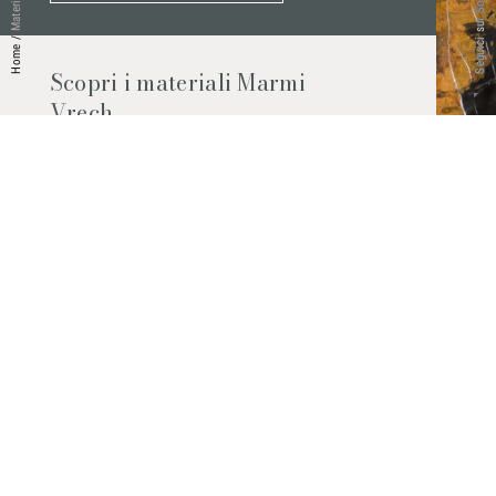
Seguici sui Social
Materiali
/
Home
Scopri i materiali Marmi
Vrech
Marmo, pietre naturali, ceramiche,
agglomerati al quarzo e molto altro.
Contattaci per scoprire tutti i materiali
disponibili.
Richiedilo subito
© 2026 Marmi Vrech | All rights reserved | P.IVA 03122200300
Via degli Onez, 42 - 33052 Cervignano del Friuli (Udine) - T. +39 0431