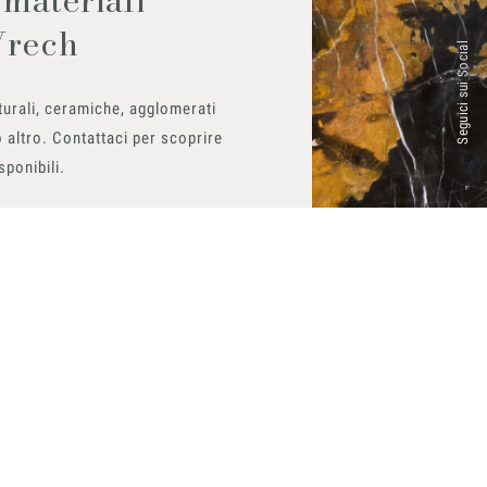
Vrech
Seguici sui Social
urali, ceramiche, agglomerati
 altro. Contattaci per scoprire
isponibili.
ito