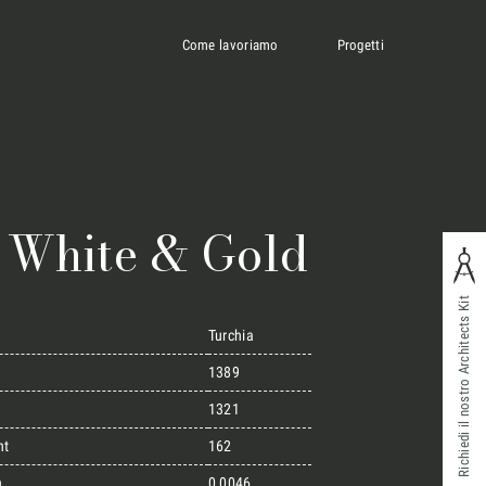
Come lavoriamo
Progetti
 White & Gold
Richiedi il nostro Architects Kit
Turchia
1389
1321
ht
162
n
0,0046