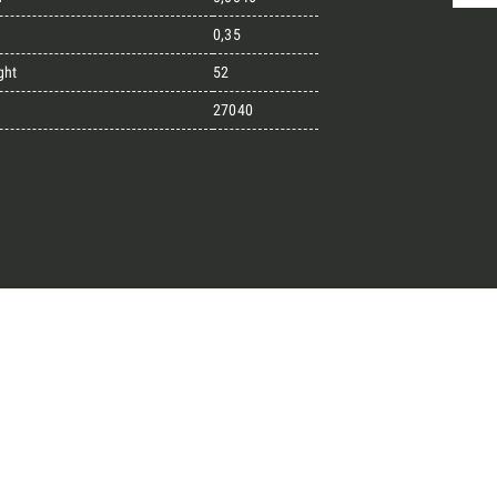
0,35
ght
52
randi progetti
27040
il kit di progettazione realizzato
esigner alla ricerca di pietre
 prossimo progetto.
ro Architect’s kit
o per una Consulenza Gratuita
Cognome
English
Telefono