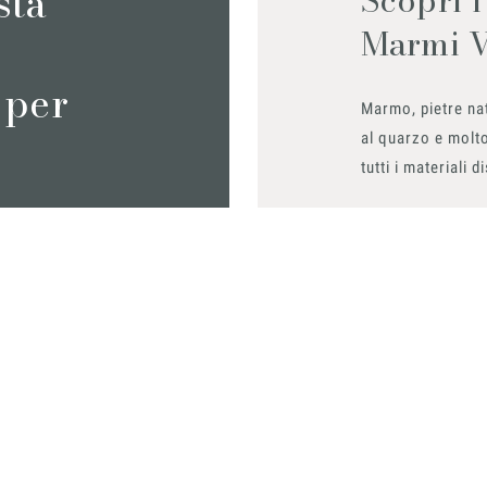
sta
Marmi 
 per
Marmo, pietre nat
al quarzo e molto
tutti i materiali d
Richiedilo sub