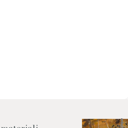
 dati come da indicazioni della
Lingue
 materiali