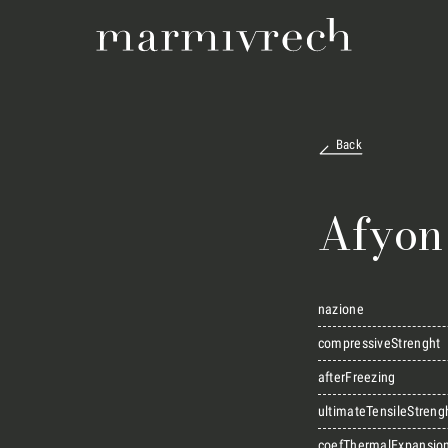
Back
Afyon
nazione
compressiveStrenght
afterFreezing
ultimateTensileStreng
coefThermalExpansio