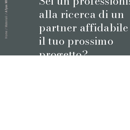
Sei un professioni
alla ricerca di un
/
Materiali
partner affidabile
/
Home
il tuo prossimo
progetto?
Prenota un appuntamento