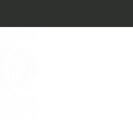
Voglio ricevere il vostro
Architect’s kit
Italiano
Vorrei un appuntamento per una
Consulenza Gratuita
English
Nome
Cognome
E-mail
Telefono
Messaggio
Acconsento all'uso dei dati come da
indicazioni della
Privacy Policy
*