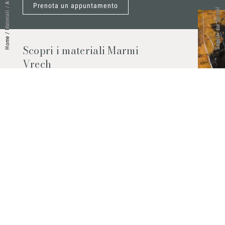
Prenota un appuntamento
/
Seguici sui Social
Materiali
/
Home
Scopri i materiali Marmi
Vrech
Marmo, pietre naturali, ceramiche,
agglomerati al quarzo e molto altro.
Contattaci per scoprire tutti i materiali
disponibili.
Richiedilo subito
© 2026 Marmi Vrech | All rights reserved | P.IVA 03122200300