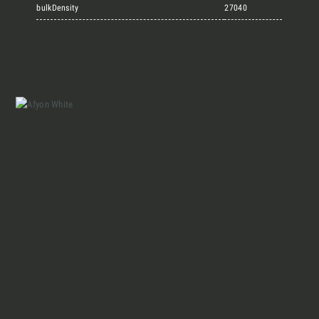
Marmi Vrech Collection
bulkDensity
27040
Materiali
Finiture
Magazine
Insieme per grandi progetti
Chi siamo
Richiedi l'Architect's kit, il kit di
progettazione realizzato per architetti e
Lavora con Noi
interior designer alla ricerca di pietre
naturali da utilizzare nel prossimo
progetto.
Contatti