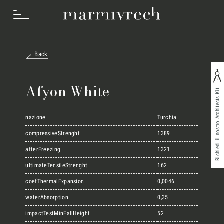
Back
Cosa Facciamo
Afyon White
Richiedi il nostro Architects Kit
Settori
nazione
Turchia
compressiveStrenght
1389
afterFreezing
1321
Progetti
ultimateTensileStrenght
162
coefThermalExpansion
0,0046
Innovation Lab
waterAbsorption
0,35
impactTestMinFallHeight
52