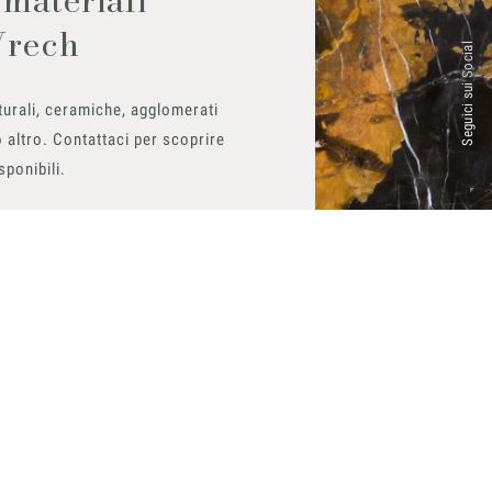
Vrech
Seguici sui Social
urali, ceramiche, agglomerati
 altro. Contattaci per scoprire
isponibili.
ito