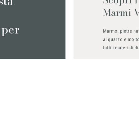
sta
Marmi 
 per
Marmo, pietre nat
al quarzo e molto
tutti i materiali d
Richiedilo sub