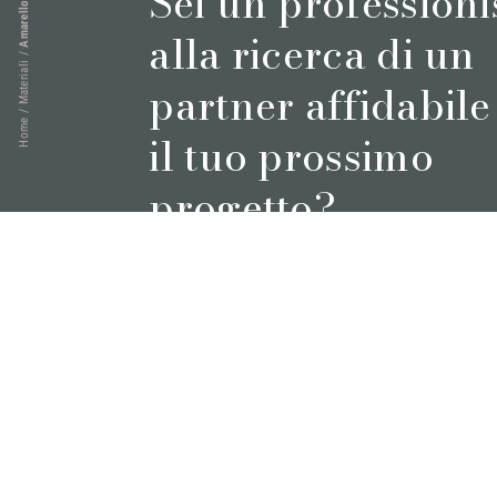
Sei un professioni
Amarello Real
alla ricerca di un
/
Materiali
partner affidabile
/
Home
il tuo prossimo
progetto?
Prenota un appuntamento