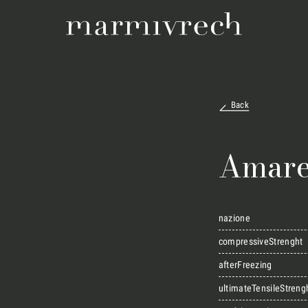
Back
Amare
nazione
compressiveStrenght
afterFreezing
ultimateTensileStreng