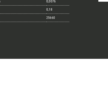
n
0,0076
0,18
25660
randi progetti
il kit di progettazione realizzato
esigner alla ricerca di pietre
 prossimo progetto.
ro Architect’s kit
o per una Consulenza Gratuita
Cognome
English
Telefono