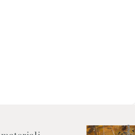
 dati come da indicazioni della
Lingue
 materiali