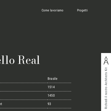
Come lavoriamo
Progetti
llo Real
Richiedi il nostro Architects Kit
Brasile
1514
1450
ht
93