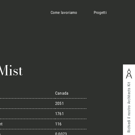
Come lavoriamo
Progetti
Mist
Richiedi il nostro Architects Kit
Canada
2051
1761
ht
116
n
0,0073