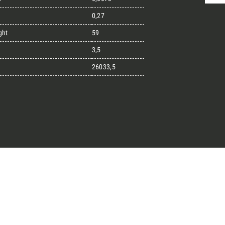
0,27
ght
59
randi progetti
3,5
26033,5
il kit di progettazione realizzato
esigner alla ricerca di pietre
 prossimo progetto.
ro Architect’s kit
o per una Consulenza Gratuita
Cognome
English
Telefono