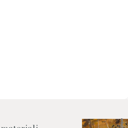
 dati come da indicazioni della
Lingue
 materiali