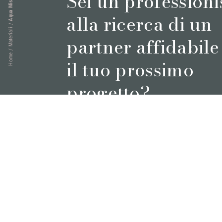
Sei un professioni
Aqua Mist
alla ricerca di un
/
Materiali
partner affidabile
/
Home
il tuo prossimo
progetto?
Prenota un appuntamento