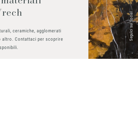
Vrech
Seguici sui Social
urali, ceramiche, agglomerati
 altro. Contattaci per scoprire
isponibili.
ito