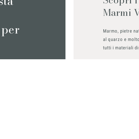
sta
Marmi 
 per
Marmo, pietre nat
al quarzo e molto
tutti i materiali d
Richiedilo sub