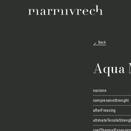
Back
Aqua 
nazione
compressiveStrenght
afterFreezing
ultimateTensileStreng
coefThermalExpansio