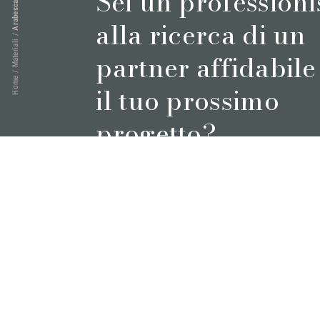
Sei un professioni
alla ricerca di un
/
Materiali
partner affidabile
/
Home
il tuo prossimo
progetto?
Prenota un appuntamento