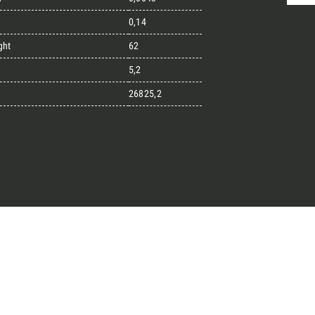
0,14
ght
62
randi progetti
5,2
26825,2
il kit di progettazione realizzato
esigner alla ricerca di pietre
 prossimo progetto.
ro Architect’s kit
o per una Consulenza Gratuita
Cognome
English
Telefono