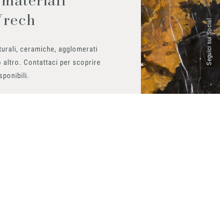
Vrech
Seguici sui Social
urali, ceramiche, agglomerati
 altro. Contattaci per scoprire
isponibili.
ito