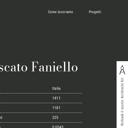
Come lavoriamo
Progetti
cato Faniello
Richiedi il nostro Architects Kit
Italia
1411
1181
ht
225
n
0,0043