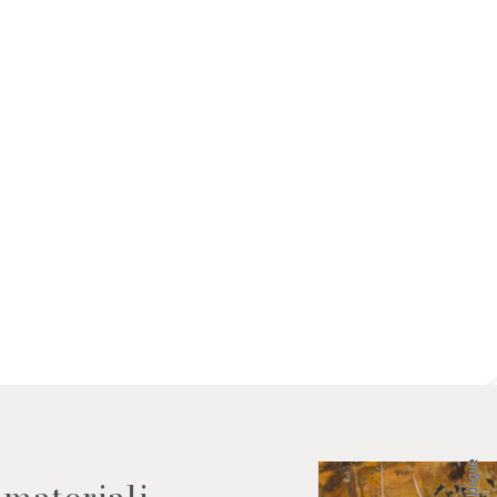
 dati come da indicazioni della
Lingue
 materiali