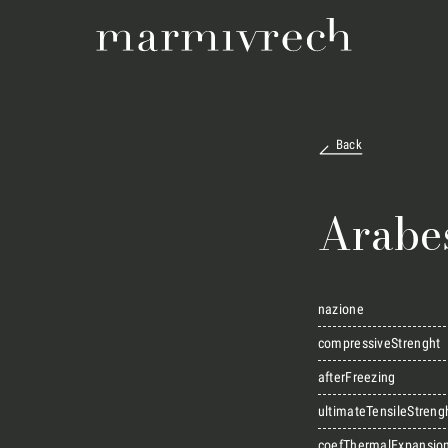
Back
Arabes
nazione
compressiveStrenght
afterFreezing
ultimateTensileStreng
coefThermalExpansio