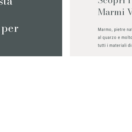
sta
Marmi 
 per
Marmo, pietre nat
al quarzo e molto
tutti i materiali d
Richiedilo sub