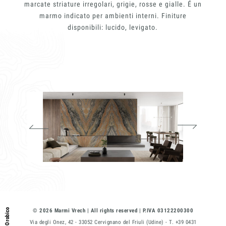
marcate striature irregolari, grigie, rosse e gialle. É un
marmo indicato per ambienti interni. Finiture
E-mail
disponibili: lucido, levigato.
Telefono
Messaggio
Acconsento all'uso dei dati come da
indicazioni della
Privacy Policy
*
© 2026 Marmi Vrech | All rights reserved | P.IVA 03122200300
Via degli Onez, 42 - 33052 Cervignano del Friuli (Udine) - T. +39 0431