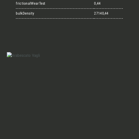
Marmi Vrech Collection
frictionalWearTest
0,44
bulkDensity
27140,44
Materiali
Finiture
Magazine
Insieme per grandi progetti
Chi siamo
Richiedi l'Architect's kit, il kit di
progettazione realizzato per architetti e
Lavora con Noi
interior designer alla ricerca di pietre
naturali da utilizzare nel prossimo
Contatti
progetto.