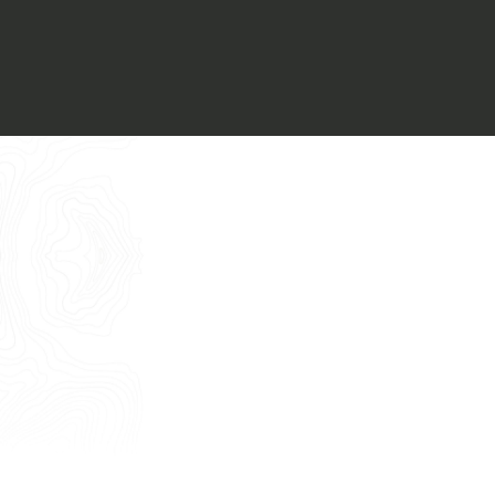
Voglio ricevere il vostro
Architect’s kit
Italiano
Vorrei un appuntamento per una
Consulenza Gratuita
English
Nome
Cognome
E-mail
Telefono
Messaggio
Acconsento all'uso dei dati come da
indicazioni della
Privacy Policy
*