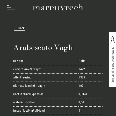
Back
Cosa Facciamo
Arabescato Vagli
Richiedi il nostro Architects Kit
Settori
nazione
Italia
compressiveStrenght
1472
afterFreezing
1325
Progetti
ultimateTensileStrenght
102
coefThermalExpansion
0,0041
Innovation Lab
waterAbsorption
0,54
impactTestMinFallHeight
41