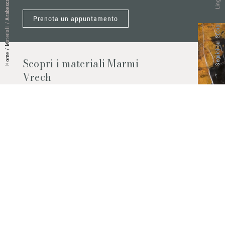
Arabescato Vagli
Lingue
Prenota un appuntamento
/
Seguici sui Social
Materiali
/
Home
Scopri i materiali Marmi
Vrech
Marmo, pietre naturali, ceramiche,
agglomerati al quarzo e molto altro.
Contattaci per scoprire tutti i materiali
disponibili.
Richiedilo subito