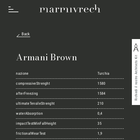
Back
Cosa Facciamo
Armani Brown
Richiedi il nostro Architects Kit
Settori
nazione
Turchia
compressiveStrenght
1580
afterFreezing
1584
Progetti
ultimateTensileStrenght
210
waterAbsorption
0,4
Innovation Lab
impactTestMinFallHeight
35
frictionalWearTest
1,9