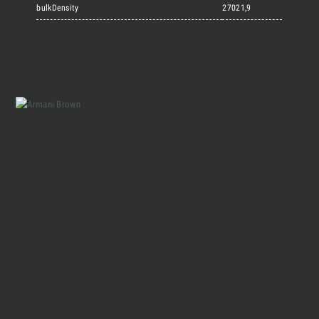
Marmi Vrech Collection
bulkDensity
27021,9
Materiali
Finiture
Magazine
Insieme per grandi progetti
Chi siamo
Richiedi l'Architect's kit, il kit di
progettazione realizzato per architetti e
Lavora con Noi
interior designer alla ricerca di pietre
naturali da utilizzare nel prossimo
progetto.
Contatti