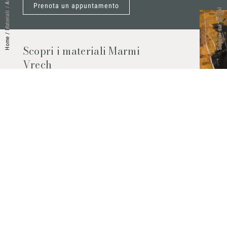
Prenota un appuntamento
/
Seguici sui Social
Materiali
/
Home
Scopri i materiali Marmi
Vrech
Marmo, pietre naturali, ceramiche,
agglomerati al quarzo e molto altro.
Contattaci per scoprire tutti i materiali
disponibili.
Richiedilo subito
© 2026 Marmi Vrech | All rights reserved | P.IVA 03122200300