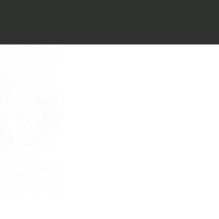
Voglio ricevere il vostro
Architect’s kit
Italiano
Vorrei un appuntamento per una
Consulenza Gratuita
English
Nome
Cognome
E-mail
Telefono
Messaggio
Acconsento all'uso dei dati come da
indicazioni della
Privacy Policy
*