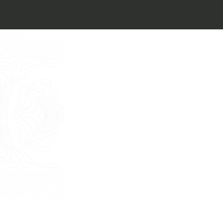
Architect’s kit
Italiano
Vorrei un appuntamento per una
Consulenza Gratuita
English
Nome
Cognome
E-mail
Telefono
Messaggio
Acconsento all'uso dei dati come da
indicazioni della
Privacy Policy
*