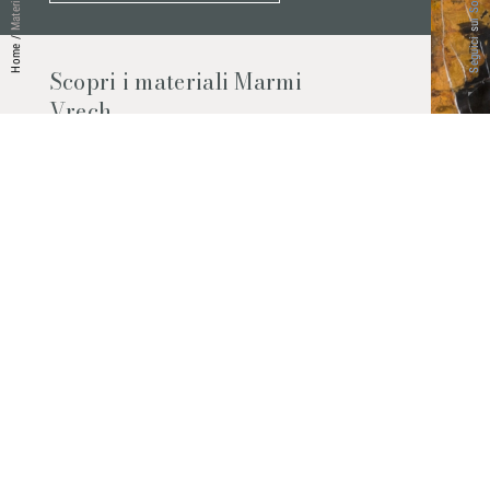
Seguici sui Social
Materiali
/
Home
Scopri i materiali Marmi
Vrech
Marmo, pietre naturali, ceramiche,
agglomerati al quarzo e molto altro.
Contattaci per scoprire tutti i materiali
disponibili.
Richiedilo subito
© 2026 Marmi Vrech | All rights reserved | P.IVA 03122200300
Via degli Onez, 42 - 33052 Cervignano del Friuli (Udine) - T. +39 0431