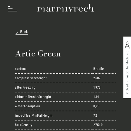
Back
Cosa Facciamo
Artic Green
Richiedi il nostro Architects Kit
Settori
nazione
Brasile
compressiveStrenght
2607
afterFreezing
1973
Progetti
ultimateTensileStrenght
134
waterAbsorption
0,23
Innovation Lab
impactTestMinFallHeight
72
bulkDensity
27510