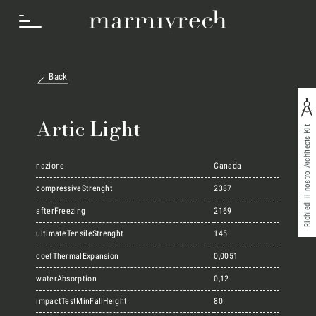
Back
Cosa Facciamo
Artic Light
Richiedi il nostro Architects Kit
Settori
nazione
Canada
compressiveStrenght
2387
afterFreezing
2169
Progetti
ultimateTensileStrenght
145
coefThermalExpansion
0,0051
Innovation Lab
waterAbsorption
0,12
impactTestMinFallHeight
80