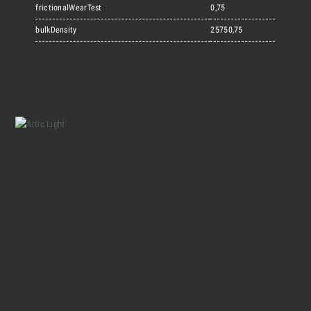
Marmi Vrech Collection
frictionalWearTest
0,75
bulkDensity
25750,75
Materiali
Finiture
Magazine
Insieme per grandi progetti
Chi siamo
Richiedi l'Architect's kit, il kit di
progettazione realizzato per architetti e
Lavora con Noi
interior designer alla ricerca di pietre
naturali da utilizzare nel prossimo
Contatti
progetto.