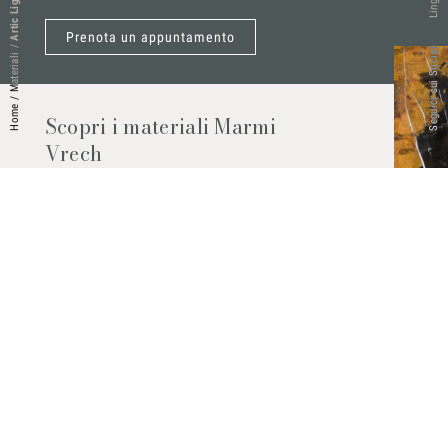
Lingue
Artic Light
Prenota un appuntamento
/
Seguici sui Social
Materiali
/
Home
Scopri i materiali Marmi
Vrech
Marmo, pietre naturali, ceramiche,
agglomerati al quarzo e molto altro.
Contattaci per scoprire tutti i materiali
disponibili.
Richiedilo subito