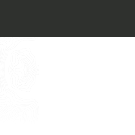
Voglio ricevere il vostro
Architect’s kit
Italiano
Vorrei un appuntamento per una
Consulenza Gratuita
English
Nome
Cognome
E-mail
Telefono
Messaggio
Acconsento all'uso dei dati come da
indicazioni della
Privacy Policy
*