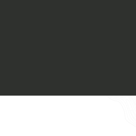
Materiali
Finiture
Magazine
Insieme per grandi progetti
Richiedi l'Architect's kit, il kit di
progettazione realizzato per architetti e
interior designer alla ricerca di pietre
Chi siamo
naturali da utilizzare nel prossimo
progetto.
Lavora con Noi
Voglio ricevere il vostro
Contatti
Architect’s kit
Italiano
Vorrei un appuntamento per una
Consulenza Gratuita
English
Nome