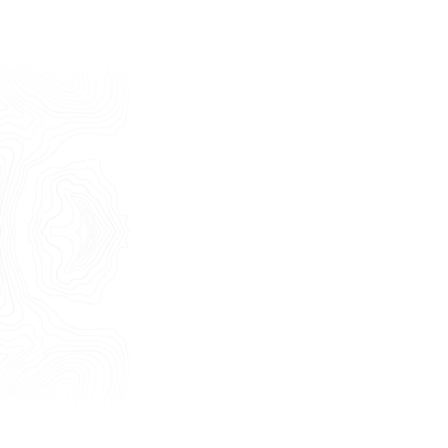
Cognome
E-mail
Telefono
Messaggio
Acconsento all'uso dei dati come da
indicazioni della
Privacy Policy
*