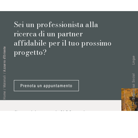
Sei un professionista alla
ricerca di un partner
affidabile per il tuo prossimo
Azzurro d’Oriente
progetto?
Lingue
/
Seguici sui Social
Materiali
Prenota un appuntamento
/
Home
Scopri i materiali Marmi
Vrech
Marmo, pietre naturali, ceramiche,