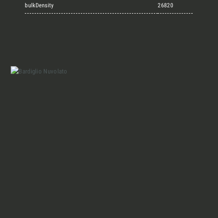
Marmi Vrech Collection
bulkDensity
26820
Materiali
Finiture
Magazine
Insieme per grandi progetti
Chi siamo
Richiedi l'Architect's kit, il kit di
progettazione realizzato per architetti e
Lavora con Noi
interior designer alla ricerca di pietre
naturali da utilizzare nel prossimo
progetto.
Contatti