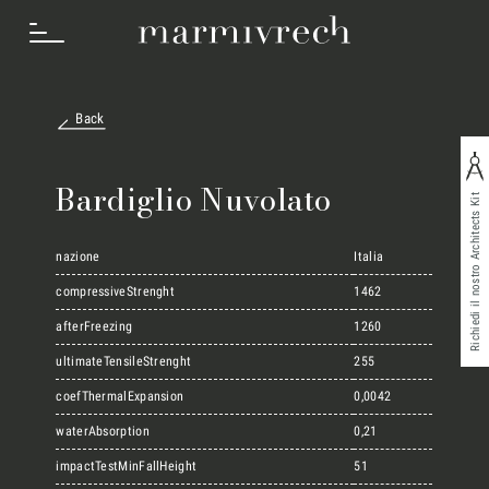
Back
Cosa Facciamo
Bardiglio Nuvolato
Richiedi il nostro Architects Kit
Settori
nazione
Italia
compressiveStrenght
1462
afterFreezing
1260
Progetti
ultimateTensileStrenght
255
coefThermalExpansion
0,0042
Innovation Lab
waterAbsorption
0,21
impactTestMinFallHeight
51