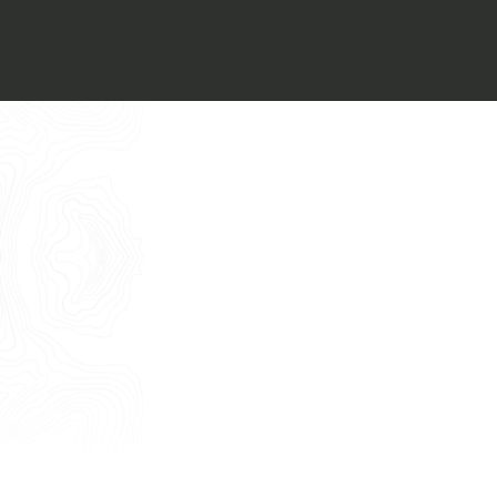
Voglio ricevere il vostro
Architect’s kit
Italiano
Vorrei un appuntamento per una
Consulenza Gratuita
English
Nome
Cognome
E-mail
Telefono
Messaggio
Acconsento all'uso dei dati come da
indicazioni della
Privacy Policy
*