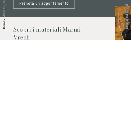
Prenota un appuntamento
/
Seguici sui Social
Materiali
/
Home
Scopri i materiali Marmi
Vrech
Marmo, pietre naturali, ceramiche,
agglomerati al quarzo e molto altro.
Contattaci per scoprire tutti i materiali
disponibili.
Richiedilo subito
© 2026 Marmi Vrech | All rights reserved | P.IVA 03122200300