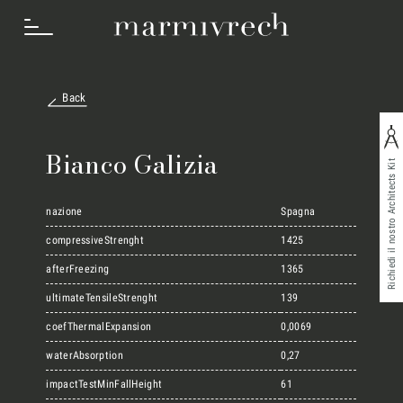
Back
Cosa Facciamo
Bianco Galizia
Richiedi il nostro Architects Kit
Settori
nazione
Spagna
compressiveStrenght
1425
afterFreezing
1365
Progetti
ultimateTensileStrenght
139
coefThermalExpansion
0,0069
Innovation Lab
waterAbsorption
0,27
impactTestMinFallHeight
61