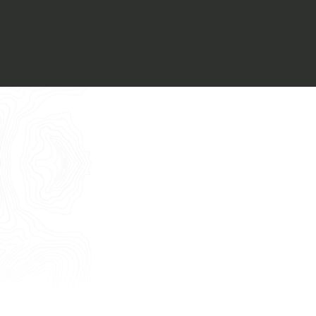
Voglio ricevere il vostro
Architect’s kit
Italiano
Vorrei un appuntamento per una
Consulenza Gratuita
English
Nome
Cognome
E-mail
Telefono
Messaggio
Acconsento all'uso dei dati come da
indicazioni della
Privacy Policy
*