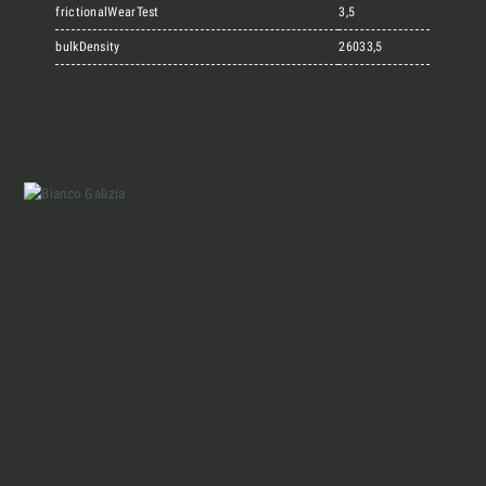
Marmi Vrech Collection
frictionalWearTest
3,5
bulkDensity
26033,5
Materiali
Finiture
Magazine
Insieme per grandi progetti
Chi siamo
Richiedi l'Architect's kit, il kit di
progettazione realizzato per architetti e
Lavora con Noi
interior designer alla ricerca di pietre
naturali da utilizzare nel prossimo
Contatti
progetto.