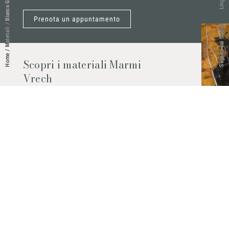
Bianco Galizia
Lingue
Prenota un appuntamento
/
Seguici sui Social
Materiali
/
Home
Scopri i materiali Marmi
Vrech
Marmo, pietre naturali, ceramiche,
agglomerati al quarzo e molto altro.
Contattaci per scoprire tutti i materiali
disponibili.
Richiedilo subito