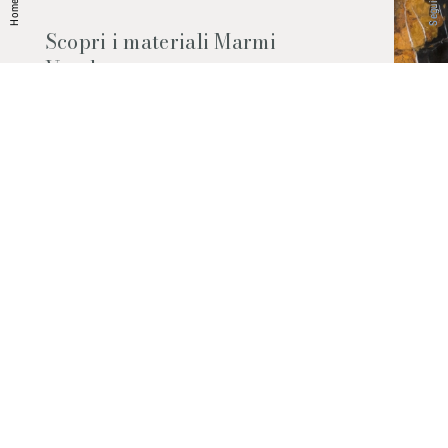
Home
Scopri i materiali Marmi
Vrech
Marmo, pietre naturali, ceramiche,
agglomerati al quarzo e molto altro.
Contattaci per scoprire tutti i materiali
disponibili.
Richiedilo subito
© 2026 Marmi Vrech | All rights reserved | P.IVA 03122200300
Via degli Onez, 42 - 33052 Cervignano del Friuli (Udine) - T. +39 0431
32885
Privacy Policy
|
Cookie Policy