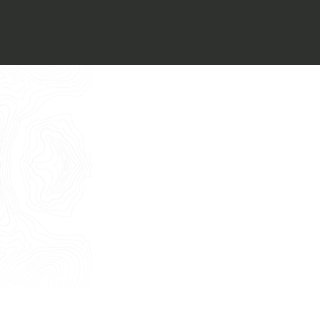
Italiano
Vorrei un appuntamento per una
Consulenza Gratuita
English
Nome
Cognome
E-mail
Telefono
Messaggio
Acconsento all'uso dei dati come da
indicazioni della
Privacy Policy
*