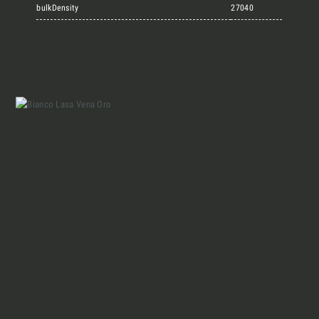
Marmi Vrech Collection
bulkDensity
27040
Materiali
Finiture
Magazine
Insieme per grandi progetti
Richiedi l'Architect's kit, il kit di
Chi siamo
progettazione realizzato per architetti e
interior designer alla ricerca di pietre
Lavora con Noi
naturali da utilizzare nel prossimo
progetto.
Contatti
Voglio ricevere il vostro
Architect’s kit