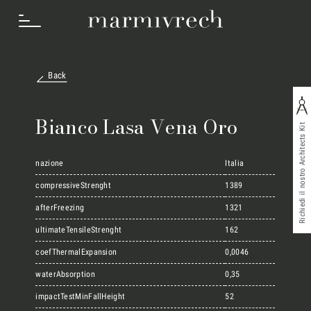
Back
Cosa Facciamo
Bianco Lasa Vena Oro
Richiedi il nostro Architects Kit
Settori
nazione
Italia
compressiveStrenght
1389
afterFreezing
1321
Progetti
ultimateTensileStrenght
162
coefThermalExpansion
0,0046
Innovation Lab
waterAbsorption
0,35
impactTestMinFallHeight
52