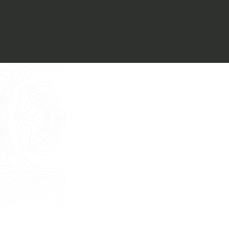
Voglio ricevere il vostro
Architect’s kit
Italiano
Vorrei un appuntamento per una
Consulenza Gratuita
English
Nome
Cognome
E-mail
Telefono
Messaggio
Acconsento all'uso dei dati come da
indicazioni della
Privacy Policy
*