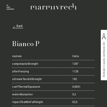
Back
Cosa Facciamo
Bianco P
Richiedi il nostro Architects Kit
Settori
nazione
Italia
compressiveStrenght
1287
afterFreezing
1128
Progetti
ultimateTensileStrenght
182
coefThermalExpansion
0,0061
Innovation Lab
waterAbsorption
0,2
impactTestMinFallHeight
82,5