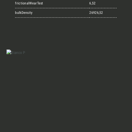
Marmi Vrech Collection
frictionalWearTest
6,52
bulkDensity
26926,52
Materiali
Finiture
Magazine
Insieme per grandi progetti
Chi siamo
Richiedi l'Architect's kit, il kit di
progettazione realizzato per architetti e
Lavora con Noi
interior designer alla ricerca di pietre
naturali da utilizzare nel prossimo
Contatti
progetto.