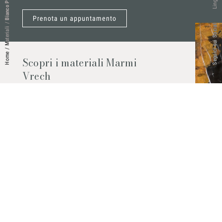
Lingue
Bianco P
Prenota un appuntamento
/
Seguici sui Social
Materiali
/
Home
Scopri i materiali Marmi
Vrech
Marmo, pietre naturali, ceramiche,
agglomerati al quarzo e molto altro.
Contattaci per scoprire tutti i materiali
disponibili.
Richiedilo subito