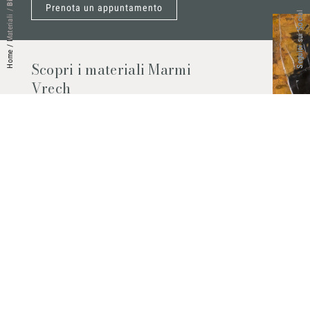
Prenota un appuntamento
/
Seguici sui Social
Materiali
/
Home
Scopri i materiali Marmi
Vrech
Marmo, pietre naturali, ceramiche,
agglomerati al quarzo e molto altro.
Contattaci per scoprire tutti i materiali
disponibili.
Richiedilo subito
© 2026 Marmi Vrech | All rights reserved | P.IVA 03122200300