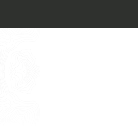
Voglio ricevere il vostro
Architect’s kit
Italiano
Vorrei un appuntamento per una
Consulenza Gratuita
English
Nome
Cognome
E-mail
Telefono
Messaggio
Acconsento all'uso dei dati come da
indicazioni della
Privacy Policy
*