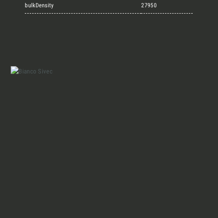
Marmi Vrech Collection
bulkDensity
27950
Materiali
Finiture
Magazine
Insieme per grandi progetti
Chi siamo
Richiedi l'Architect's kit, il kit di
progettazione realizzato per architetti e
Lavora con Noi
interior designer alla ricerca di pietre
naturali da utilizzare nel prossimo
progetto.
Contatti