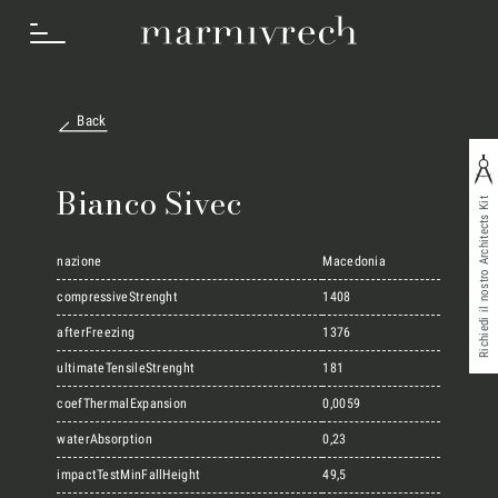
Back
Cosa Facciamo
Bianco Sivec
Richiedi il nostro Architects Kit
Settori
nazione
Macedonia
compressiveStrenght
1408
afterFreezing
1376
Progetti
ultimateTensileStrenght
181
coefThermalExpansion
0,0059
Innovation Lab
waterAbsorption
0,23
impactTestMinFallHeight
49,5