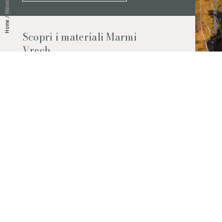
Seguici sui Social
Materiali
/
Home
Scopri i materiali Marmi
Vrech
Marmo, pietre naturali, ceramiche,
agglomerati al quarzo e molto altro.
Contattaci per scoprire tutti i materiali
disponibili.
Richiedilo subito
© 2026 Marmi Vrech | All rights reserved | P.IVA 03122200300
Via degli Onez, 42 - 33052 Cervignano del Friuli (Udine) - T. +39 0431