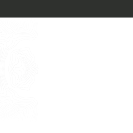
Architect’s kit
Italiano
Vorrei un appuntamento per una
Consulenza Gratuita
English
Nome
Cognome
E-mail
Telefono
Messaggio
Acconsento all'uso dei dati come da
indicazioni della
Privacy Policy
*