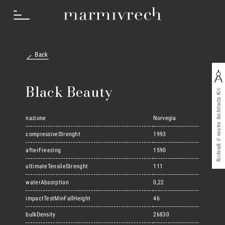
Back
Cosa Facciamo
Black Beauty
Richiedi il nostro Architects Kit
Settori
nazione
Norvegia
compressiveStrenght
1993
afterFreezing
1590
Progetti
ultimateTensileStrenght
111
waterAbsorption
0,22
Innovation Lab
impactTestMinFallHeight
46
bulkDensity
26830