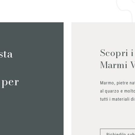
sta
Scopri i
Marmi 
 per
Marmo, pietre nat
al quarzo e molto
tutti i materiali d
Richiedilo sub