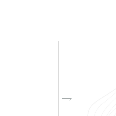
randi progetti
il kit di progettazione realizzato
esigner alla ricerca di pietre
 prossimo progetto.
ro Architect’s kit
o per una Consulenza Gratuita
Cognome
English
Telefono
 dati come da indicazioni della