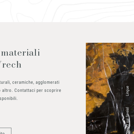
 materiali
Vrech
urali, ceramiche, agglomerati
Lingue
 altro. Contattaci per scoprire
isponibili.
Seguici sui Social
ito