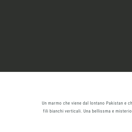
Cosa Facciamo
Settori
Un marmo che viene dal lontano Pakistan e che
fili bianchi verticali. Una bellissma e mister
Progetti