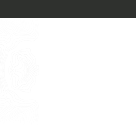
Architect’s kit
Italiano
Vorrei un appuntamento per una
Consulenza Gratuita
English
Nome
Cognome
E-mail
Telefono
Messaggio
Acconsento all'uso dei dati come da
indicazioni della
Privacy Policy
*