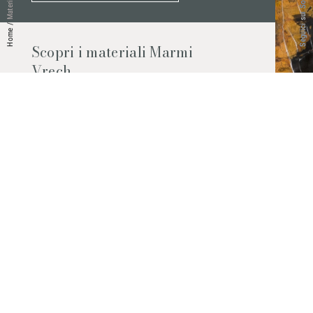
Seguici sui Social
Materiali
/
Home
Scopri i materiali Marmi
Vrech
Marmo, pietre naturali, ceramiche,
agglomerati al quarzo e molto altro.
Contattaci per scoprire tutti i materiali
disponibili.
Richiedilo subito
© 2026 Marmi Vrech | All rights reserved | P.IVA 03122200300
Via degli Onez, 42 - 33052 Cervignano del Friuli (Udine) - T. +39 0431