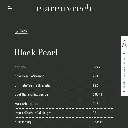
Back
Cosa Facciamo
Black Pearl
Richiedi il nostro Architects Kit
Settori
nazione
India
compressiveStrenght
988
ultimateTensileStrenght
122
Progetti
coefThermalExpansion
0,0041
waterAbsorption
0,13
Innovation Lab
impactTestMinFallHeight
27
bulkDensity
26890