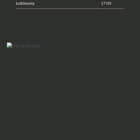
Marmi Vrech Collection
bulkDensity
27150
Materiali
Finiture
Magazine
Insieme per grandi progetti
Chi siamo
Richiedi l'Architect's kit, il kit di
progettazione realizzato per architetti e
Lavora con Noi
interior designer alla ricerca di pietre
naturali da utilizzare nel prossimo
progetto.
Contatti