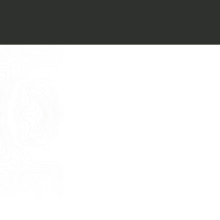
Voglio ricevere il vostro
Architect’s kit
Italiano
Vorrei un appuntamento per una
Consulenza Gratuita
English
Nome
Cognome
E-mail
Telefono
Messaggio
Acconsento all'uso dei dati come da
indicazioni della
Privacy Policy
*