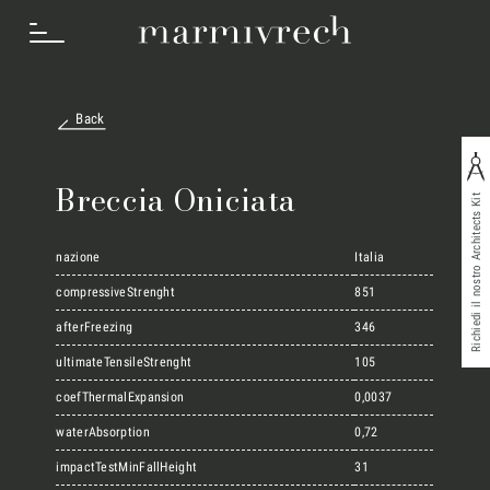
Back
Cosa Facciamo
Breccia Oniciata
Richiedi il nostro Architects Kit
Settori
nazione
Italia
compressiveStrenght
851
afterFreezing
346
Progetti
ultimateTensileStrenght
105
coefThermalExpansion
0,0037
Innovation Lab
waterAbsorption
0,72
impactTestMinFallHeight
31