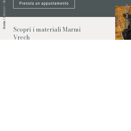
Prenota un appuntamento
/
Seguici sui Social
Materiali
/
Home
Scopri i materiali Marmi
Vrech
Marmo, pietre naturali, ceramiche,
agglomerati al quarzo e molto altro.
Contattaci per scoprire tutti i materiali
disponibili.
Richiedilo subito
© 2026 Marmi Vrech | All rights reserved | P.IVA 03122200300