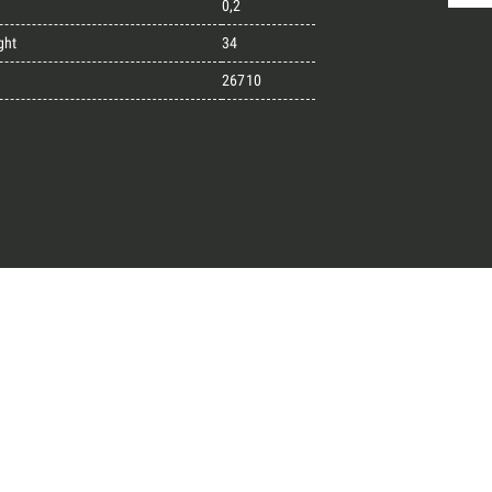
0,2
ght
34
26710
randi progetti
il kit di progettazione realizzato
esigner alla ricerca di pietre
 prossimo progetto.
ro Architect’s kit
o per una Consulenza Gratuita
Cognome
English
Telefono