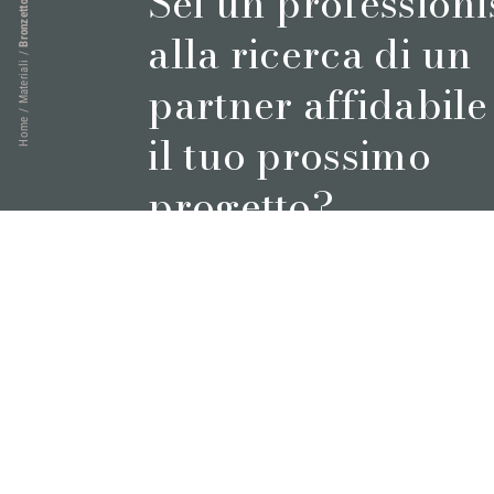
Sei un professioni
Bronzetto
alla ricerca di un
/
Materiali
partner affidabile
/
Home
il tuo prossimo
progetto?
Prenota un appuntamento