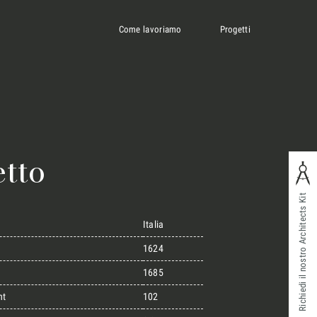
Come lavoriamo
Progetti
tto
Richiedi il nostro Architects Kit
Italia
1624
1685
ht
102