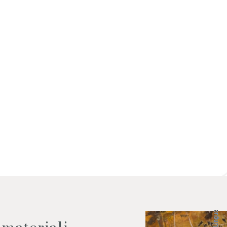
 dati come da indicazioni della
Lingue
 materiali