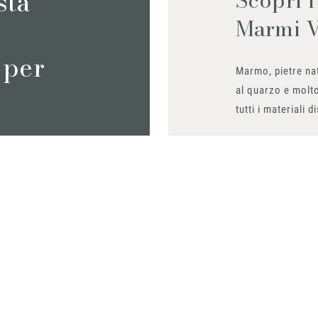
sta
Marmi 
 per
Marmo, pietre nat
al quarzo e molto
tutti i materiali d
Richiedilo sub