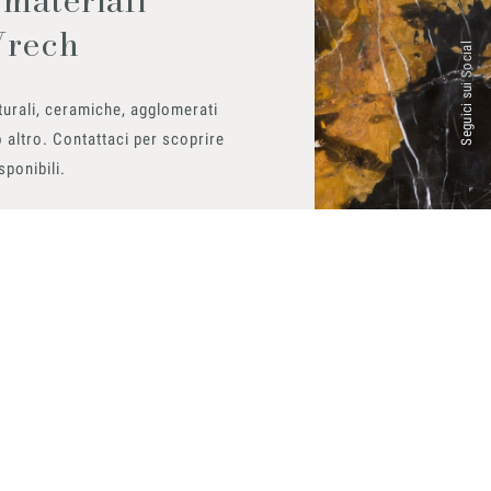
Vrech
Seguici sui Social
urali, ceramiche, agglomerati
 altro. Contattaci per scoprire
isponibili.
ito