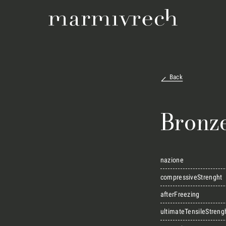
Back
Bronze
nazione
compressiveStrenght
afterFreezing
ultimateTensileStreng