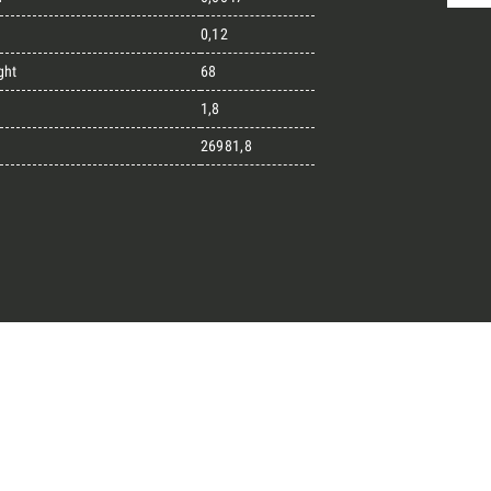
0,12
ght
68
randi progetti
1,8
26981,8
il kit di progettazione realizzato
esigner alla ricerca di pietre
 prossimo progetto.
ro Architect’s kit
o per una Consulenza Gratuita
Cognome
English
Telefono