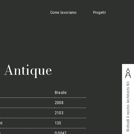
Come lavoriamo
Progetti
 Antique
Richiedi il nostro Architects Kit
Brasile
2008
2103
ht
135
n
0,0047