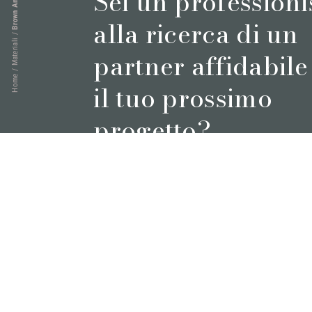
Sei un professioni
Brown Antique
alla ricerca di un
/
Materiali
partner affidabile
/
Home
il tuo prossimo
progetto?
Prenota un appuntamento