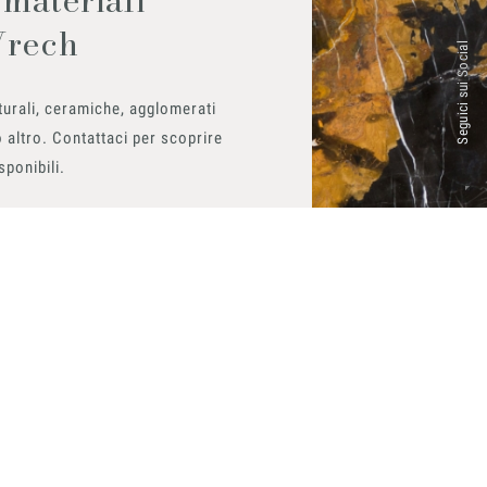
Vrech
Seguici sui Social
urali, ceramiche, agglomerati
 altro. Contattaci per scoprire
isponibili.
ito