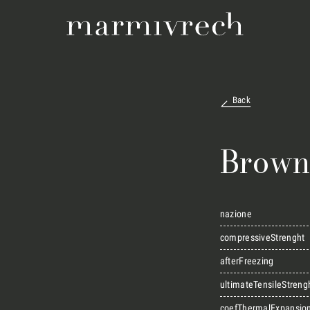
Back
Brown
nazione
compressiveStrenght
afterFreezing
ultimateTensileStreng
coefThermalExpansio