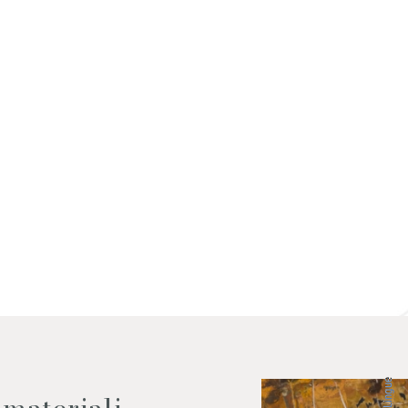
 dati come da indicazioni della
Lingue
 materiali