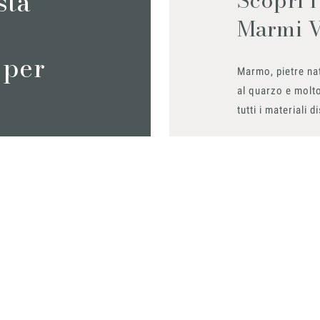
sta
Marmi 
 per
Marmo, pietre nat
al quarzo e molto
tutti i materiali d
Richiedilo sub