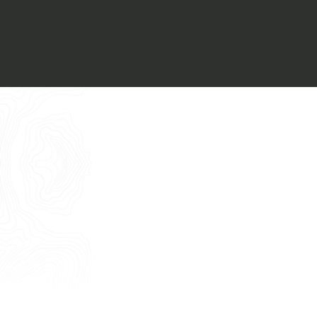
Voglio ricevere il vostro
Architect’s kit
Italiano
Vorrei un appuntamento per una
Consulenza Gratuita
English
Nome
Cognome
E-mail
Telefono
Messaggio
Acconsento all'uso dei dati come da
indicazioni della
Privacy Policy
*