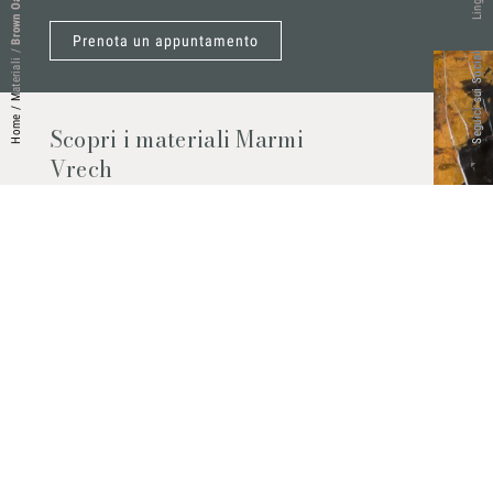
Lingue
Brown Oak
Prenota un appuntamento
/
Seguici sui Social
Materiali
/
Home
Scopri i materiali Marmi
Vrech
Marmo, pietre naturali, ceramiche,
agglomerati al quarzo e molto altro.
Contattaci per scoprire tutti i materiali
disponibili.
Richiedilo subito