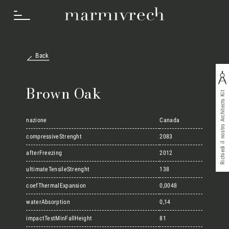
Back
Cosa Facciamo
Brown Oak
Richiedi il nostro Architects Kit
Settori
nazione
Canada
compressiveStrenght
2083
afterFreezing
2012
Progetti
ultimateTensileStrenght
138
coefThermalExpansion
0,0048
Innovation Lab
waterAbsorption
0,14
impactTestMinFallHeight
81