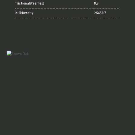
Marmi Vrech Collection
frictionalWearTest
0,7
bulkDensity
25450,7
Materiali
Finiture
Magazine
Insieme per grandi progetti
Chi siamo
Richiedi l'Architect's kit, il kit di
progettazione realizzato per architetti e
Lavora con Noi
interior designer alla ricerca di pietre
naturali da utilizzare nel prossimo
Contatti
progetto.