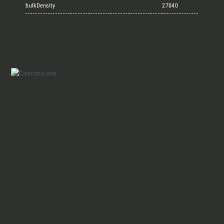
Marmi Vrech Collection
bulkDensity
27040
Materiali
Finiture
Magazine
Insieme per grandi progetti
Chi siamo
Richiedi l'Architect's kit, il kit di
progettazione realizzato per architetti e
Lavora con Noi
interior designer alla ricerca di pietre
naturali da utilizzare nel prossimo
progetto.
Contatti