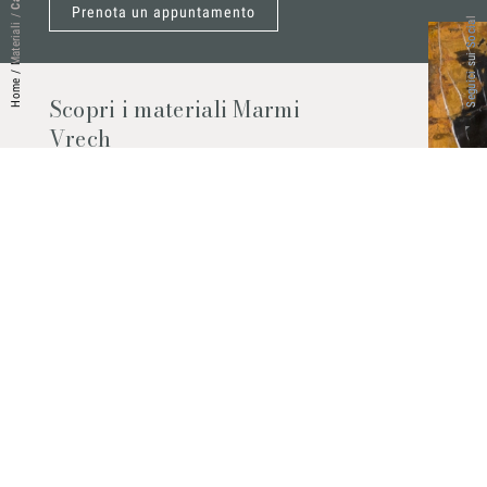
Prenota un appuntamento
/
Seguici sui Social
Materiali
/
Home
Scopri i materiali Marmi
Vrech
Marmo, pietre naturali, ceramiche,
agglomerati al quarzo e molto altro.
Contattaci per scoprire tutti i materiali
disponibili.
Richiedilo subito
© 2026 Marmi Vrech | All rights reserved | P.IVA 03122200300