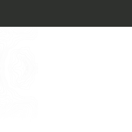
Voglio ricevere il vostro
Architect’s kit
Italiano
Vorrei un appuntamento per una
Consulenza Gratuita
English
Nome
Cognome
E-mail
Telefono
Messaggio
Acconsento all'uso dei dati come da
indicazioni della
Privacy Policy
*