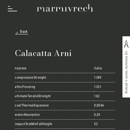
Back
Cosa Facciamo
Calacatta Arni
Richiedi il nostro Architects Kit
Settori
nazione
Italia
compressiveStrenght
1389
afterFreezing
1321
Progetti
ultimateTensileStrenght
162
coefThermalExpansion
0,0046
Innovation Lab
waterAbsorption
0,35
impactTestMinFallHeight
52