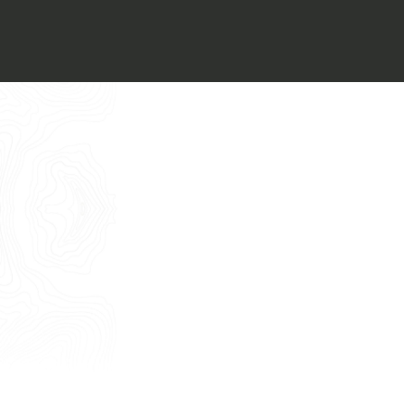
Voglio ricevere il vostro
Architect’s kit
Italiano
Vorrei un appuntamento per una
Consulenza Gratuita
English
Nome
Cognome
E-mail
Telefono
Messaggio
Acconsento all'uso dei dati come da
indicazioni della
Privacy Policy
*