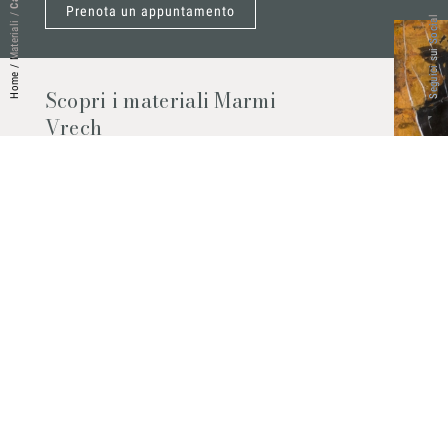
Prenota un appuntamento
/
Seguici sui Social
Materiali
/
Home
Scopri i materiali Marmi
Vrech
Marmo, pietre naturali, ceramiche,
agglomerati al quarzo e molto altro.
Contattaci per scoprire tutti i materiali
disponibili.
Richiedilo subito
© 2026 Marmi Vrech | All rights reserved | P.IVA 03122200300