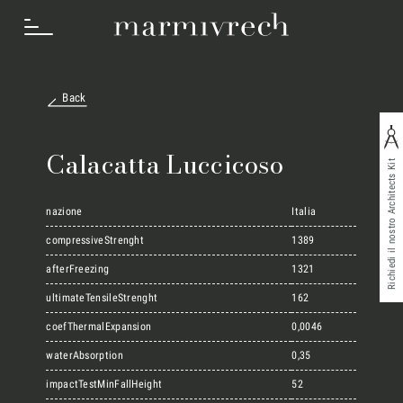
Back
Cosa Facciamo
Calacatta Luccicoso
Richiedi il nostro Architects Kit
Settori
nazione
Italia
compressiveStrenght
1389
afterFreezing
1321
Progetti
ultimateTensileStrenght
162
coefThermalExpansion
0,0046
Innovation Lab
waterAbsorption
0,35
impactTestMinFallHeight
52