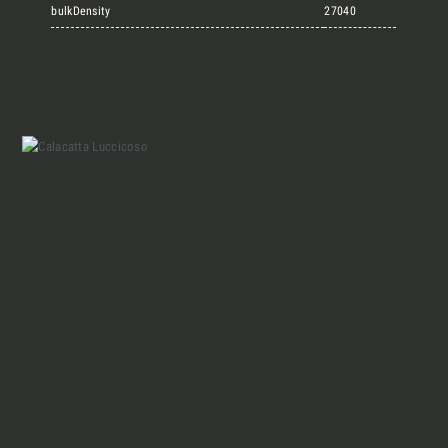
Marmi Vrech Collection
bulkDensity
27040
Materiali
Finiture
Magazine
Insieme per grandi progetti
Chi siamo
Richiedi l'Architect's kit, il kit di
progettazione realizzato per architetti e
Lavora con Noi
interior designer alla ricerca di pietre
naturali da utilizzare nel prossimo
progetto.
Contatti