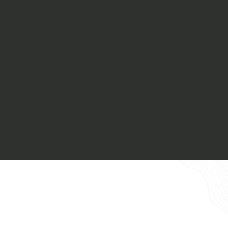
Materiali
Finiture
Magazine
Insieme per grandi progetti
Richiedi l'Architect's kit, il kit di
progettazione realizzato per architetti e
interior designer alla ricerca di pietre
Chi siamo
naturali da utilizzare nel prossimo
progetto.
Lavora con Noi
Voglio ricevere il vostro
Contatti
Architect’s kit
Italiano
Vorrei un appuntamento per una
Consulenza Gratuita
English
Nome