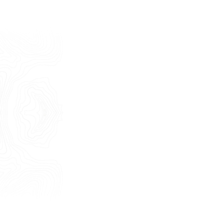
Cognome
E-mail
Telefono
Messaggio
Acconsento all'uso dei dati come da
indicazioni della
Privacy Policy
*