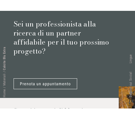
Sei un professionista alla
ricerca di un partner
affidabile per il tuo prossimo
progetto?
Calcite Blu Extra
Lingue
/
Seguici sui Social
Materiali
Prenota un appuntamento
/
Home
Scopri i materiali Marmi
Vrech
Marmo, pietre naturali, ceramiche,