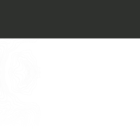
Voglio ricevere il vostro
Architect’s kit
Italiano
Vorrei un appuntamento per una
Consulenza Gratuita
English
Nome
Cognome
E-mail
Telefono
Messaggio
Acconsento all'uso dei dati come da
indicazioni della
Privacy Policy
*