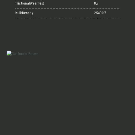
Marmi Vrech Collection
frictionalWearTest
0,7
bulkDensity
25400,7
Materiali
Finiture
Magazine
Insieme per grandi progetti
Chi siamo
Richiedi l'Architect's kit, il kit di
progettazione realizzato per architetti e
Lavora con Noi
interior designer alla ricerca di pietre
naturali da utilizzare nel prossimo
Contatti
progetto.