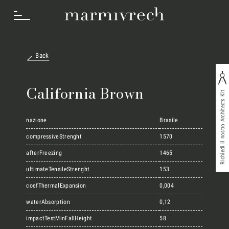
Back
Cosa Facciamo
California Brown
Richiedi il nostro Architects Kit
Settori
nazione
Brasile
compressiveStrenght
1570
afterFreezing
1465
Progetti
ultimateTensileStrenght
153
coefThermalExpansion
0,004
Innovation Lab
waterAbsorption
0,12
impactTestMinFallHeight
58