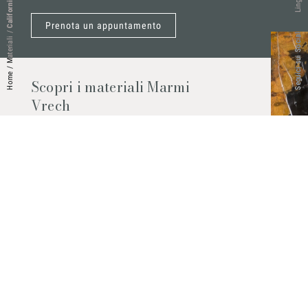
California Brown
Lingue
Prenota un appuntamento
/
Seguici sui Social
Materiali
/
Home
Scopri i materiali Marmi
Vrech
Marmo, pietre naturali, ceramiche,
agglomerati al quarzo e molto altro.
Contattaci per scoprire tutti i materiali
disponibili.
Richiedilo subito