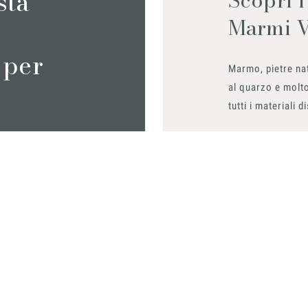
sta
Marmi 
 per
Marmo, pietre nat
al quarzo e molto
tutti i materiali d
Richiedilo sub