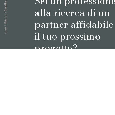
Sei un professioni
Canadian Blue
alla ricerca di un
/
Materiali
partner affidabile
/
Home
il tuo prossimo
progetto?
Prenota un appuntamento