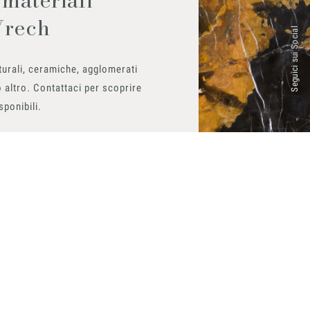
Vrech
Seguici sui Social
urali, ceramiche, agglomerati
 altro. Contattaci per scoprire
isponibili.
ito