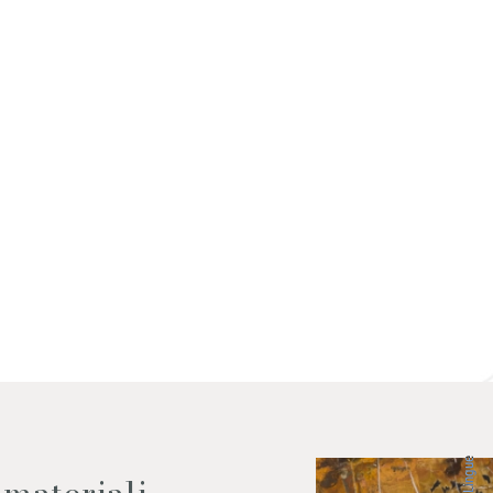
 dati come da indicazioni della
Lingue
 materiali