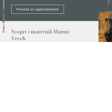
Canadian Sage
Lingue
Prenota un appuntamento
/
Seguici sui Social
Materiali
/
Home
Scopri i materiali Marmi
Vrech
Marmo, pietre naturali, ceramiche,
agglomerati al quarzo e molto altro.
Contattaci per scoprire tutti i materiali
disponibili.
Richiedilo subito