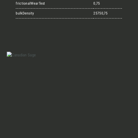
Marmi Vrech Collection
frictionalWearTest
0,75
bulkDensity
25750,75
Materiali
Finiture
Magazine
Insieme per grandi progetti
Chi siamo
Richiedi l'Architect's kit, il kit di
progettazione realizzato per architetti e
Lavora con Noi
interior designer alla ricerca di pietre
naturali da utilizzare nel prossimo
Contatti
progetto.