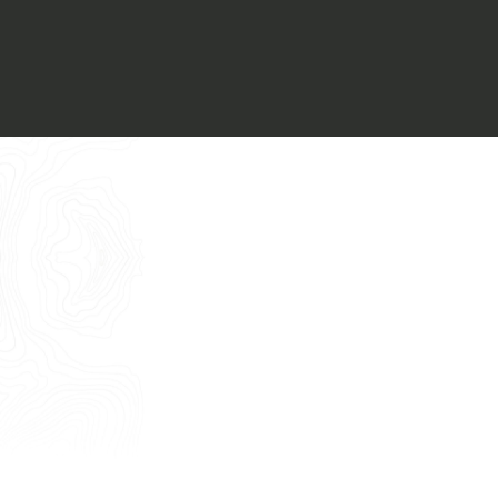
Voglio ricevere il vostro
Architect’s kit
Italiano
Vorrei un appuntamento per una
Consulenza Gratuita
English
Nome
Cognome
E-mail
Telefono
Messaggio
Acconsento all'uso dei dati come da
indicazioni della
Privacy Policy
*