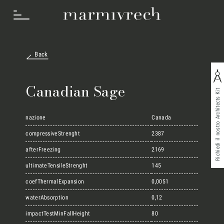
Back
Cosa Facciamo
Canadian Sage
Richiedi il nostro Architects Kit
Settori
nazione
Canada
compressiveStrenght
2387
afterFreezing
2169
Progetti
ultimateTensileStrenght
145
coefThermalExpansion
0,0051
Innovation Lab
waterAbsorption
0,12
impactTestMinFallHeight
80