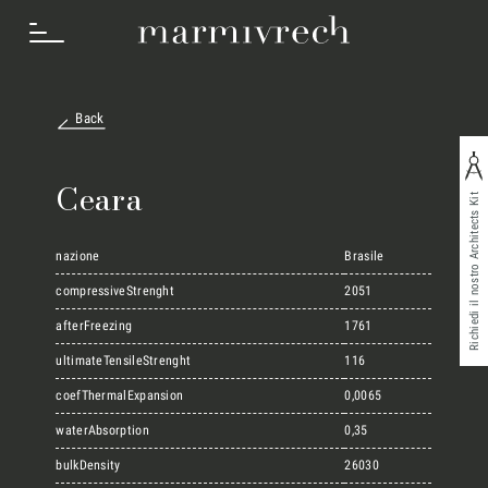
Back
Cosa Facciamo
Ceara
Richiedi il nostro Architects Kit
Settori
nazione
Brasile
compressiveStrenght
2051
afterFreezing
1761
Progetti
ultimateTensileStrenght
116
coefThermalExpansion
0,0065
Innovation Lab
waterAbsorption
0,35
bulkDensity
26030