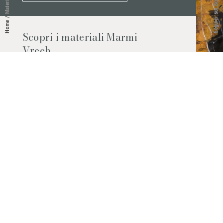
Seguici sui Social
Materiali
/
Home
Scopri i materiali Marmi
Vrech
Marmo, pietre naturali, ceramiche,
agglomerati al quarzo e molto altro.
Contattaci per scoprire tutti i materiali
disponibili.
Richiedilo subito
© 2026 Marmi Vrech | All rights reserved | P.IVA 03122200300
Via degli Onez, 42 - 33052 Cervignano del Friuli (Udine) - T. +39 0431