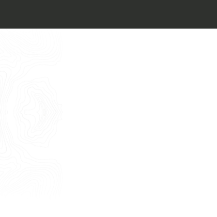
Architect’s kit
Italiano
Vorrei un appuntamento per una
Consulenza Gratuita
English
Nome
Cognome
E-mail
Telefono
Messaggio
Acconsento all'uso dei dati come da
indicazioni della
Privacy Policy
*