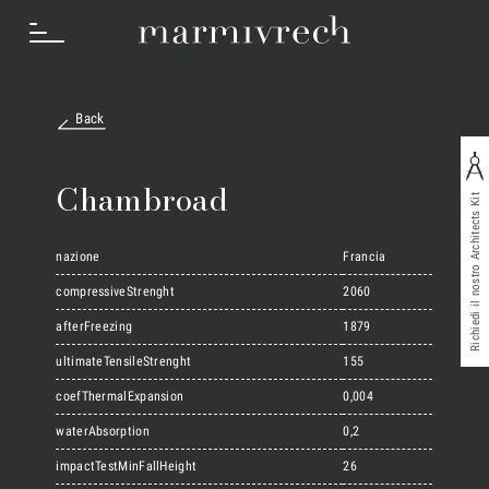
Back
Cosa Facciamo
Chambroad
Richiedi il nostro Architects Kit
Settori
nazione
Francia
compressiveStrenght
2060
afterFreezing
1879
Progetti
ultimateTensileStrenght
155
coefThermalExpansion
0,004
Innovation Lab
waterAbsorption
0,2
impactTestMinFallHeight
26