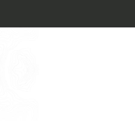
Voglio ricevere il vostro
Architect’s kit
Italiano
Vorrei un appuntamento per una
Consulenza Gratuita
English
Nome
Cognome
E-mail
Telefono
Messaggio
Acconsento all'uso dei dati come da
indicazioni della
Privacy Policy
*