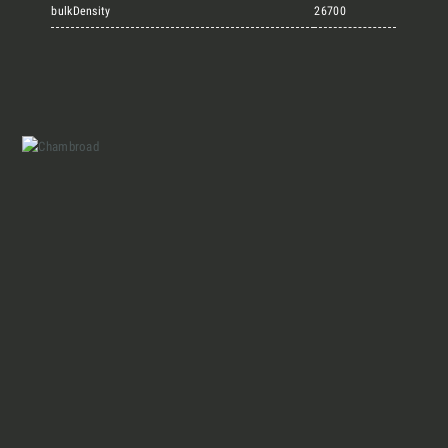
Marmi Vrech Collection
bulkDensity
26700
Materiali
Finiture
Magazine
Insieme per grandi progetti
Chi siamo
Richiedi l'Architect's kit, il kit di
progettazione realizzato per architetti e
Lavora con Noi
interior designer alla ricerca di pietre
naturali da utilizzare nel prossimo
progetto.
Contatti