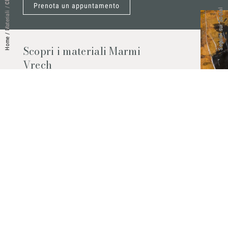
Prenota un appuntamento
/
Seguici sui Social
Materiali
/
Home
Scopri i materiali Marmi
Vrech
Marmo, pietre naturali, ceramiche,
agglomerati al quarzo e molto altro.
Contattaci per scoprire tutti i materiali
disponibili.
Richiedilo subito
© 2026 Marmi Vrech | All rights reserved | P.IVA 03122200300