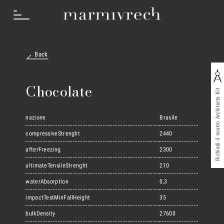
Back
Cosa Facciamo
Chocolate
Richiedi il nostro Architects Kit
Settori
nazione
Brasile
compressiveStrenght
2440
afterFreezing
2300
Progetti
ultimateTensileStrenght
210
waterAbsorption
0,3
Innovation Lab
impactTestMinFallHeight
35
bulkDensity
27600