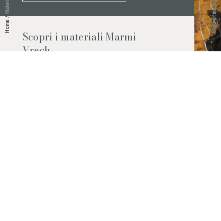
Seguici sui Social
Materiali
/
Home
Scopri i materiali Marmi
Vrech
Marmo, pietre naturali, ceramiche,
agglomerati al quarzo e molto altro.
Contattaci per scoprire tutti i materiali
disponibili.
Richiedilo subito
© 2026 Marmi Vrech | All rights reserved | P.IVA 03122200300
Via degli Onez, 42 - 33052 Cervignano del Friuli (Udine) - T. +39 0431