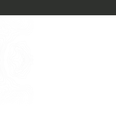
Architect’s kit
Italiano
Vorrei un appuntamento per una
Consulenza Gratuita
English
Nome
Cognome
E-mail
Telefono
Messaggio
Acconsento all'uso dei dati come da
indicazioni della
Privacy Policy
*