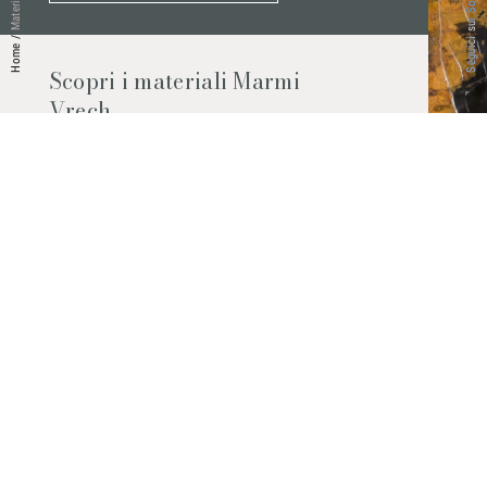
Seguici sui Social
Materiali
/
Home
Scopri i materiali Marmi
Vrech
Marmo, pietre naturali, ceramiche,
agglomerati al quarzo e molto altro.
Contattaci per scoprire tutti i materiali
disponibili.
Richiedilo subito
© 2026 Marmi Vrech | All rights reserved | P.IVA 03122200300
Via degli Onez, 42 - 33052 Cervignano del Friuli (Udine) - T. +39 0431