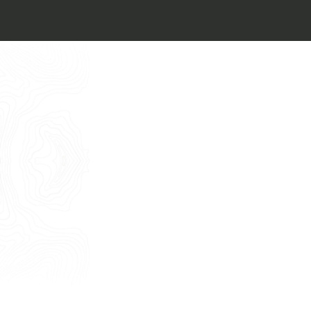
Architect’s kit
Italiano
Vorrei un appuntamento per una
Consulenza Gratuita
English
Nome
Cognome
E-mail
Telefono
Messaggio
Acconsento all'uso dei dati come da
indicazioni della
Privacy Policy
*