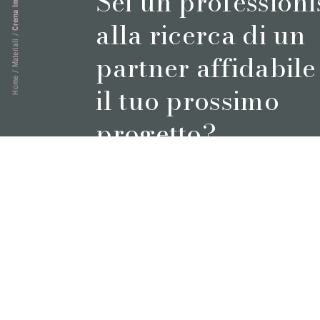
Crema Imperiale
Sei un professioni
alla ricerca di un
/
Materiali
partner affidabile
/
Home
il tuo prossimo
progetto?
Prenota un appuntamento