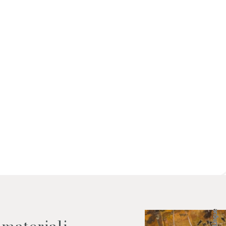
 dati come da indicazioni della
Lingue
 materiali