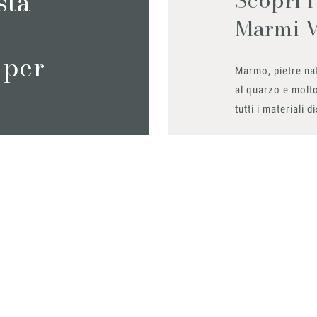
sta
Marmi 
 per
Marmo, pietre nat
al quarzo e molto
tutti i materiali d
Richiedilo sub