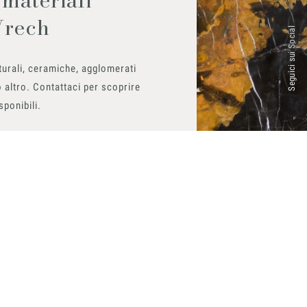
Vrech
Seguici sui Social
urali, ceramiche, agglomerati
 altro. Contattaci per scoprire
isponibili.
ito