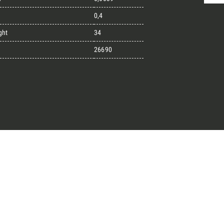
0,4
ght
34
randi progetti
26690
il kit di progettazione realizzato
esigner alla ricerca di pietre
 prossimo progetto.
ro Architect’s kit
o per una Consulenza Gratuita
Cognome
English
Telefono