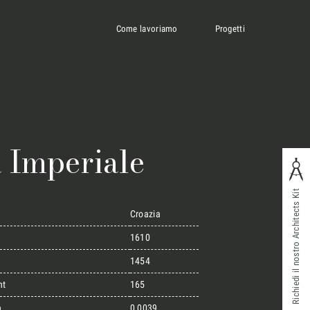
Come lavoriamo
Progetti
 Imperiale
Richiedi il nostro Architects Kit
Croazia
1610
1454
ht
165
n
0,0039