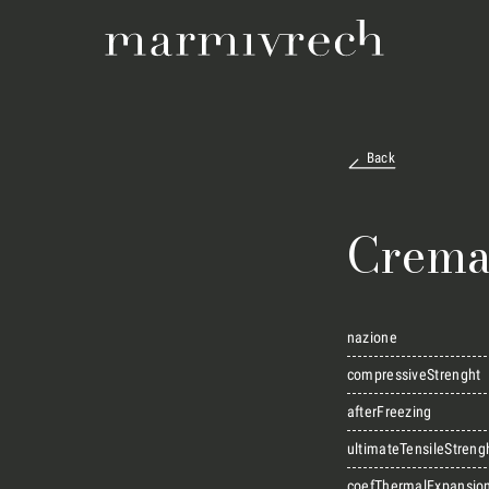
Back
Crema
nazione
compressiveStrenght
afterFreezing
ultimateTensileStreng
coefThermalExpansio