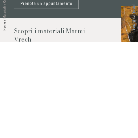
Prenota un appuntamento
/
Seguici sui Social
Materiali
/
Home
Scopri i materiali Marmi
Vrech
Marmo, pietre naturali, ceramiche,
agglomerati al quarzo e molto altro.
Contattaci per scoprire tutti i materiali
disponibili.
Richiedilo subito
© 2026 Marmi Vrech | All rights reserved | P.IVA 03122200300