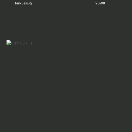
Marmi Vrech Collection
bulkDensity
26690
Materiali
Finiture
Magazine
Insieme per grandi progetti
Chi siamo
Richiedi l'Architect's kit, il kit di
progettazione realizzato per architetti e
Lavora con Noi
interior designer alla ricerca di pietre
naturali da utilizzare nel prossimo
progetto.
Contatti