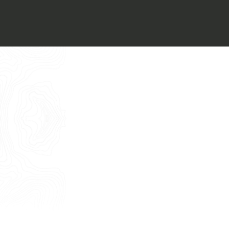
Voglio ricevere il vostro
Architect’s kit
Italiano
Vorrei un appuntamento per una
Consulenza Gratuita
English
Nome
Cognome
E-mail
Telefono
Messaggio
Acconsento all'uso dei dati come da
indicazioni della
Privacy Policy
*