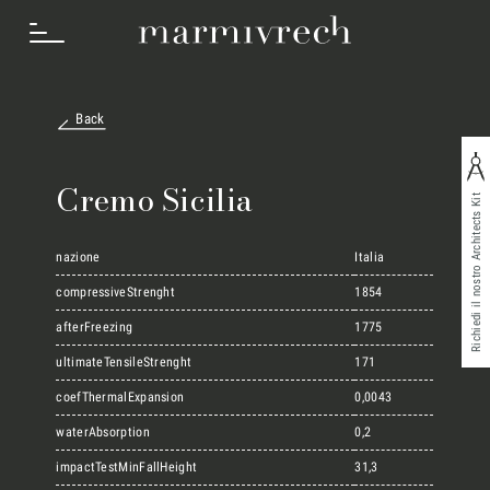
Back
Cosa Facciamo
Cremo Sicilia
Richiedi il nostro Architects Kit
Settori
nazione
Italia
compressiveStrenght
1854
afterFreezing
1775
Progetti
ultimateTensileStrenght
171
coefThermalExpansion
0,0043
Innovation Lab
waterAbsorption
0,2
impactTestMinFallHeight
31,3