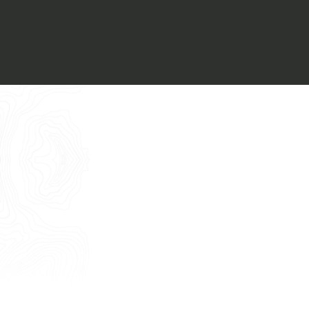
Voglio ricevere il vostro
Architect’s kit
Italiano
Vorrei un appuntamento per una
Consulenza Gratuita
English
Nome
Cognome
E-mail
Telefono
Messaggio
Acconsento all'uso dei dati come da
indicazioni della
Privacy Policy
*