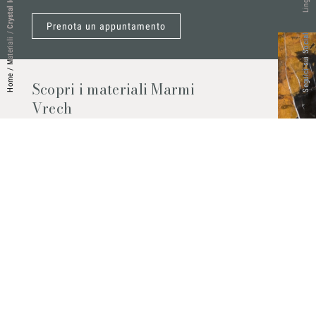
Lingue
Crystal Ice
Prenota un appuntamento
/
Seguici sui Social
Materiali
/
Home
Scopri i materiali Marmi
Vrech
Marmo, pietre naturali, ceramiche,
agglomerati al quarzo e molto altro.
Contattaci per scoprire tutti i materiali
disponibili.
Richiedilo subito