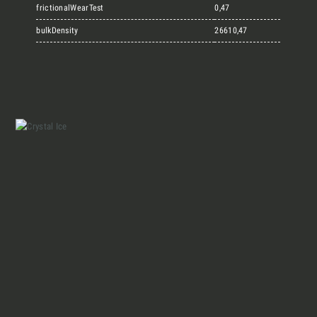
Marmi Vrech Collection
frictionalWearTest
0,47
bulkDensity
26610,47
Materiali
Finiture
Magazine
Insieme per grandi progetti
Chi siamo
Richiedi l'Architect's kit, il kit di
progettazione realizzato per architetti e
Lavora con Noi
interior designer alla ricerca di pietre
naturali da utilizzare nel prossimo
Contatti
progetto.