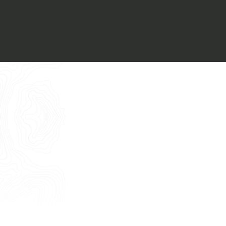
Voglio ricevere il vostro
Architect’s kit
Italiano
Vorrei un appuntamento per una
Consulenza Gratuita
English
Nome
Cognome
E-mail
Telefono
Messaggio
Acconsento all'uso dei dati come da
indicazioni della
Privacy Policy
*