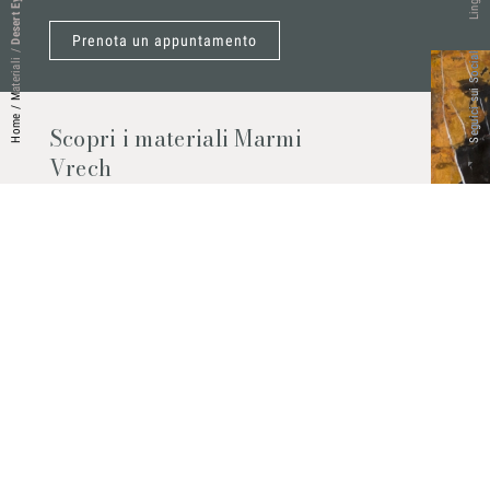
Desert Eyes
Lingue
Prenota un appuntamento
/
Seguici sui Social
Materiali
/
Home
Scopri i materiali Marmi
Vrech
Marmo, pietre naturali, ceramiche,
agglomerati al quarzo e molto altro.
Contattaci per scoprire tutti i materiali
disponibili.
Richiedilo subito