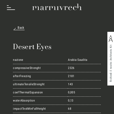
Back
Cosa Facciamo
Desert Eyes
Richiedi il nostro Architects Kit
Settori
nazione
Arabia Saudita
compressiveStrenght
2326
afterFreezing
2181
Progetti
ultimateTensileStrenght
143
coefThermalExpansion
0,005
Innovation Lab
waterAbsorption
0,13
impactTestMinFallHeight
68