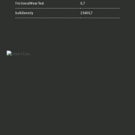
Marmi Vrech Collection
frictionalWearTest
0,7
bulkDensity
25400,7
Materiali
Finiture
Magazine
Insieme per grandi progetti
Chi siamo
Richiedi l'Architect's kit, il kit di
progettazione realizzato per architetti e
Lavora con Noi
interior designer alla ricerca di pietre
naturali da utilizzare nel prossimo
Contatti
progetto.