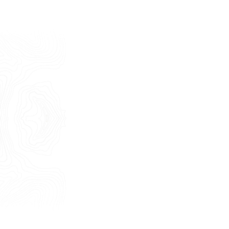
English
Nome
Cognome
E-mail
Telefono
Messaggio
Acconsento all'uso dei dati come da
indicazioni della
Privacy Policy
*