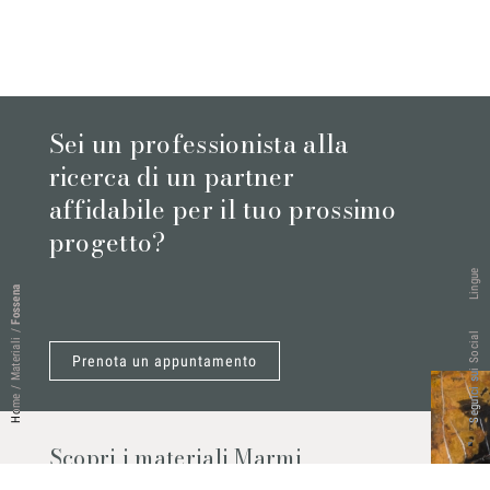
Sei un professionista alla
ricerca di un partner
affidabile per il tuo prossimo
progetto?
Lingue
Fossena
/
Seguici sui Social
Materiali
Prenota un appuntamento
/
Home
Scopri i materiali Marmi
Vrech