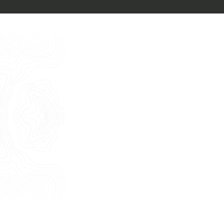
Italiano
Vorrei un appuntamento per una
Consulenza Gratuita
English
Nome
Cognome
E-mail
Telefono
Messaggio
Acconsento all'uso dei dati come da
indicazioni della
Privacy Policy
*