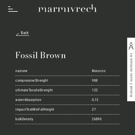
Back
Cosa Facciamo
Fossil Brown
Richiedi il nostro Architects Kit
Settori
nazione
Marocco
compressiveStrenght
988
ultimateTensileStrenght
122
Progetti
waterAbsorption
0,13
impactTestMinFallHeight
27
Innovation Lab
bulkDensity
26890