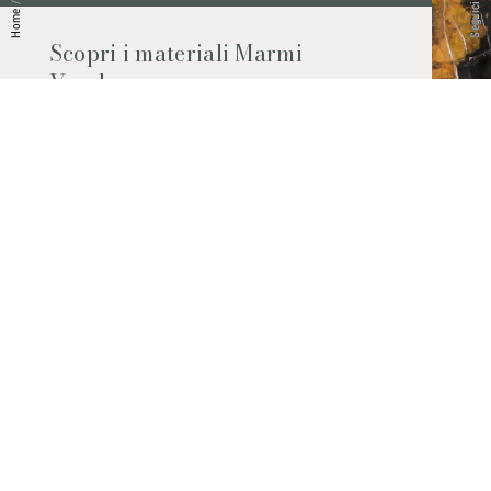
/
Home
Scopri i materiali Marmi
Vrech
Marmo, pietre naturali, ceramiche,
agglomerati al quarzo e molto altro.
Contattaci per scoprire tutti i materiali
disponibili.
Richiedilo subito
© 2026 Marmi Vrech | All rights reserved | P.IVA 03122200300
Via degli Onez, 42 - 33052 Cervignano del Friuli (Udine) - T. +39 0431
32885
Privacy Policy
|
Cookie Policy