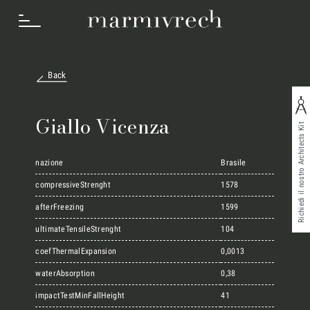
Back
Cosa Facciamo
Giallo Vicenza
Richiedi il nostro Architects Kit
Settori
nazione
Brasile
compressiveStrenght
1578
afterFreezing
1599
Progetti
ultimateTensileStrenght
104
coefThermalExpansion
0,0013
Innovation Lab
waterAbsorption
0,38
impactTestMinFallHeight
41