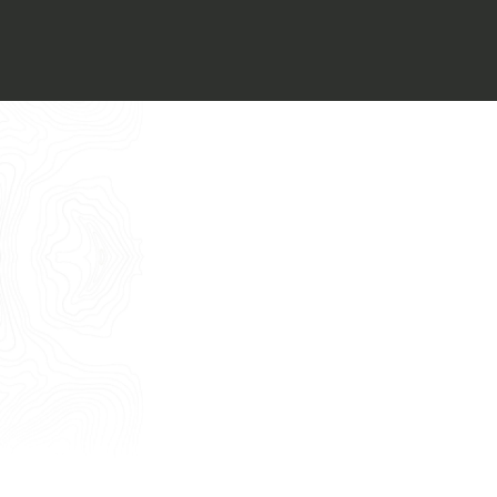
Voglio ricevere il vostro
Architect’s kit
Italiano
Vorrei un appuntamento per una
Consulenza Gratuita
English
Nome
Cognome
E-mail
Telefono
Messaggio
Acconsento all'uso dei dati come da
indicazioni della
Privacy Policy
*