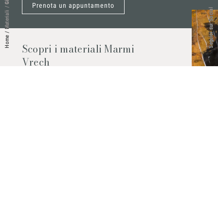
Prenota un appuntamento
/
Seguici sui Social
Materiali
/
Home
Scopri i materiali Marmi
Vrech
Marmo, pietre naturali, ceramiche,
agglomerati al quarzo e molto altro.
Contattaci per scoprire tutti i materiali
disponibili.
Richiedilo subito
© 2026 Marmi Vrech | All rights reserved | P.IVA 03122200300