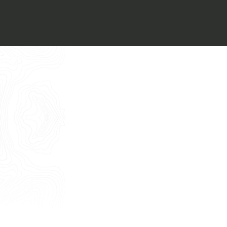
Voglio ricevere il vostro
Architect’s kit
Italiano
Vorrei un appuntamento per una
Consulenza Gratuita
English
Nome
Cognome
E-mail
Telefono
Messaggio
Acconsento all'uso dei dati come da
indicazioni della
Privacy Policy
*