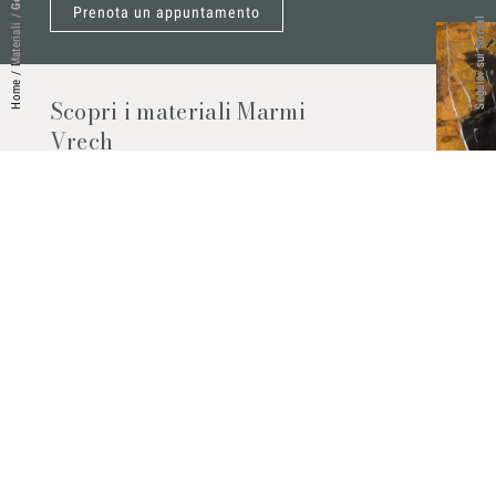
Prenota un appuntamento
/
Seguici sui Social
Materiali
/
Home
Scopri i materiali Marmi
Vrech
Marmo, pietre naturali, ceramiche,
agglomerati al quarzo e molto altro.
Contattaci per scoprire tutti i materiali
disponibili.
Richiedilo subito
© 2026 Marmi Vrech | All rights reserved | P.IVA 03122200300