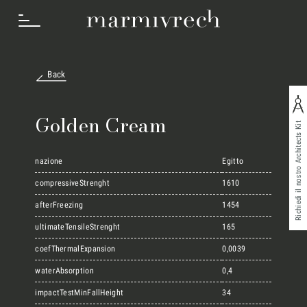
Back
Cosa Facciamo
Golden Cream
Richiedi il nostro Architects Kit
Settori
nazione
Egitto
compressiveStrenght
1610
afterFreezing
1454
Progetti
ultimateTensileStrenght
165
coefThermalExpansion
0,0039
Innovation Lab
waterAbsorption
0,4
impactTestMinFallHeight
34