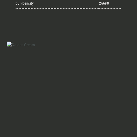
Marmi Vrech Collection
bulkDensity
26690
Materiali
Finiture
Magazine
Insieme per grandi progetti
Chi siamo
Richiedi l'Architect's kit, il kit di
progettazione realizzato per architetti e
Lavora con Noi
interior designer alla ricerca di pietre
naturali da utilizzare nel prossimo
progetto.
Contatti