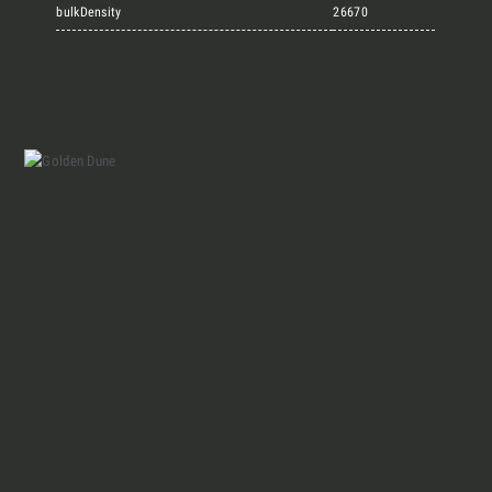
Marmi Vrech Collection
bulkDensity
26670
Materiali
Finiture
Magazine
Insieme per grandi progetti
Chi siamo
Richiedi l'Architect's kit, il kit di
progettazione realizzato per architetti e
Lavora con Noi
interior designer alla ricerca di pietre
naturali da utilizzare nel prossimo
progetto.
Contatti