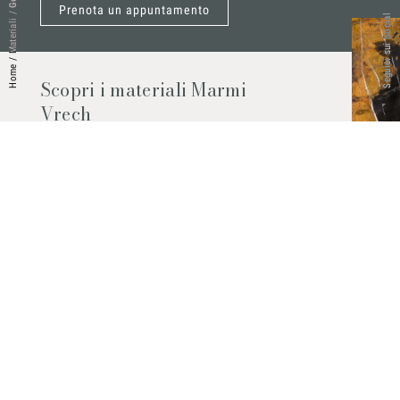
Prenota un appuntamento
/
Seguici sui Social
Materiali
/
Home
Scopri i materiali Marmi
Vrech
Marmo, pietre naturali, ceramiche,
agglomerati al quarzo e molto altro.
Contattaci per scoprire tutti i materiali
disponibili.
Richiedilo subito
© 2026 Marmi Vrech | All rights reserved | P.IVA 03122200300