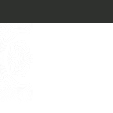
Voglio ricevere il vostro
Architect’s kit
Italiano
Vorrei un appuntamento per una
Consulenza Gratuita
English
Nome
Cognome
E-mail
Telefono
Messaggio
Acconsento all'uso dei dati come da
indicazioni della
Privacy Policy
*