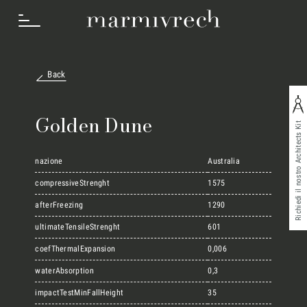
Back
Cosa Facciamo
Golden Dune
Richiedi il nostro Architects Kit
Settori
nazione
Australia
compressiveStrenght
1575
afterFreezing
1290
Progetti
ultimateTensileStrenght
601
coefThermalExpansion
0,006
Innovation Lab
waterAbsorption
0,3
impactTestMinFallHeight
35