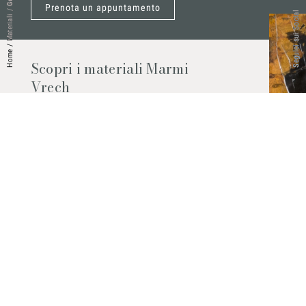
Prenota un appuntamento
/
Seguici sui Social
Materiali
/
Home
Scopri i materiali Marmi
Vrech
Marmo, pietre naturali, ceramiche,
agglomerati al quarzo e molto altro.
Contattaci per scoprire tutti i materiali
disponibili.
Richiedilo subito
© 2026 Marmi Vrech | All rights reserved | P.IVA 03122200300