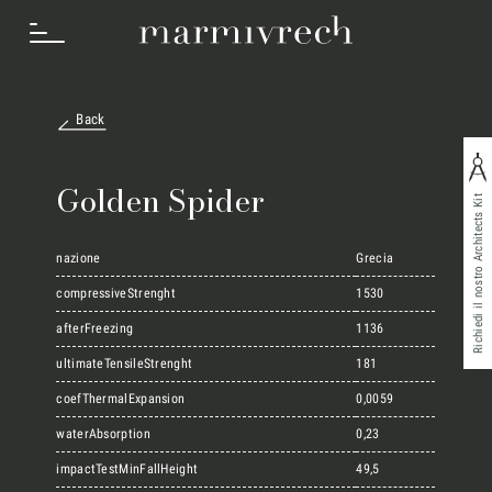
Back
Cosa Facciamo
Golden Spider
Richiedi il nostro Architects Kit
Settori
nazione
Grecia
compressiveStrenght
1530
afterFreezing
1136
Progetti
ultimateTensileStrenght
181
coefThermalExpansion
0,0059
Innovation Lab
waterAbsorption
0,23
impactTestMinFallHeight
49,5