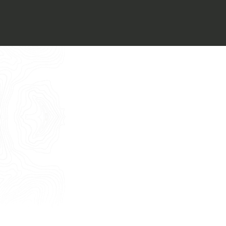
Voglio ricevere il vostro
Architect’s kit
Italiano
Vorrei un appuntamento per una
Consulenza Gratuita
English
Nome
Cognome
E-mail
Telefono
Messaggio
Acconsento all'uso dei dati come da
indicazioni della
Privacy Policy
*