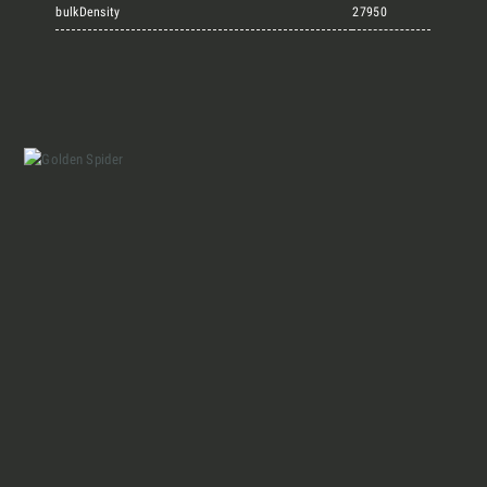
Marmi Vrech Collection
bulkDensity
27950
Materiali
Finiture
Magazine
Insieme per grandi progetti
Chi siamo
Richiedi l'Architect's kit, il kit di
progettazione realizzato per architetti e
Lavora con Noi
interior designer alla ricerca di pietre
naturali da utilizzare nel prossimo
progetto.
Contatti