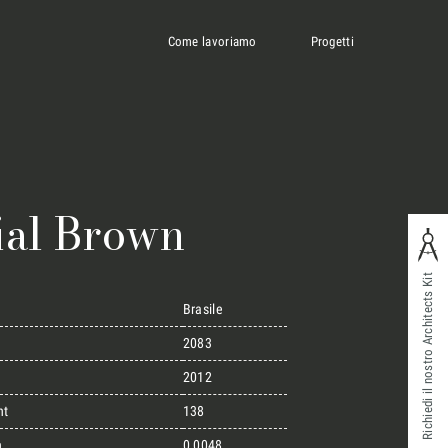
Come lavoriamo
Progetti
ial Brown
Richiedi il nostro Architects Kit
Brasile
2083
2012
ht
138
n
0,0048