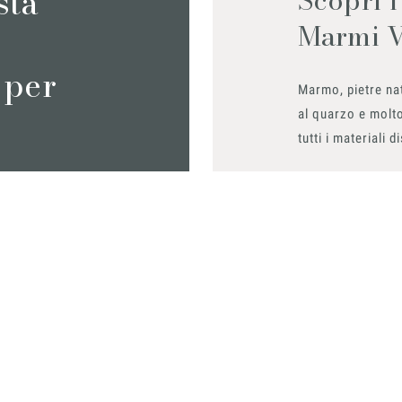
sta
Marmi 
 per
Marmo, pietre nat
al quarzo e molto
tutti i materiali d
Richiedilo sub