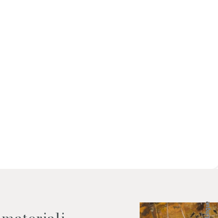
 dati come da indicazioni della
Lingue
 materiali