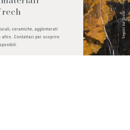
Vrech
Seguici sui Social
urali, ceramiche, agglomerati
 altro. Contattaci per scoprire
isponibili.
ito