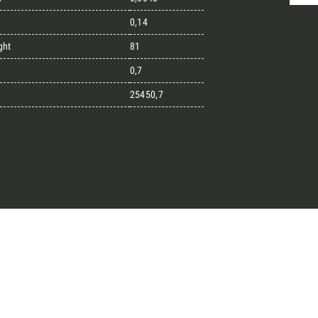
0,14
ght
81
randi progetti
0,7
25450,7
il kit di progettazione realizzato
esigner alla ricerca di pietre
 prossimo progetto.
ro Architect’s kit
o per una Consulenza Gratuita
Cognome
English
Telefono