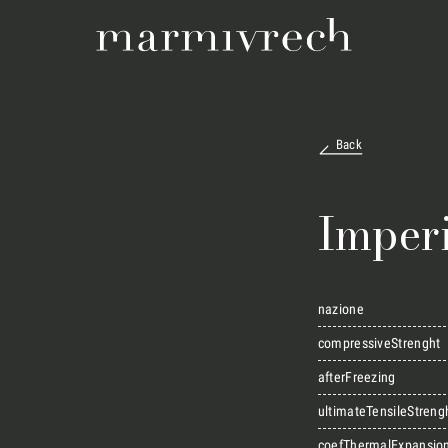
Back
Imper
nazione
compressiveStrenght
afterFreezing
ultimateTensileStreng
coefThermalExpansio