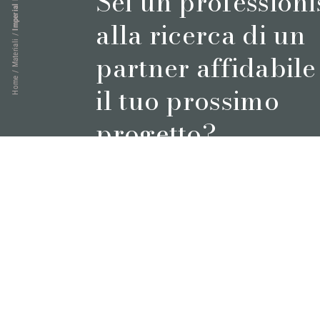
Imperial Brown
Sei un professioni
alla ricerca di un
/
Materiali
partner affidabile
/
Home
il tuo prossimo
progetto?
Prenota un appuntamento