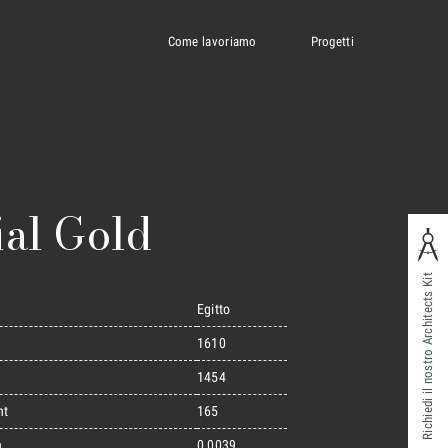
Come lavoriamo
Progetti
ial Gold
Richiedi il nostro Architects Kit
Egitto
1610
1454
ht
165
n
0,0039