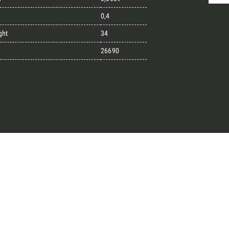
0,4
ght
34
randi progetti
26690
il kit di progettazione realizzato
esigner alla ricerca di pietre
 prossimo progetto.
ro Architect’s kit
o per una Consulenza Gratuita
Cognome
English
Telefono