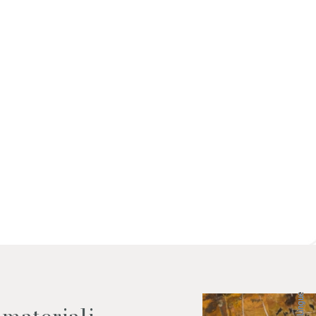
 dati come da indicazioni della
Lingue
 materiali