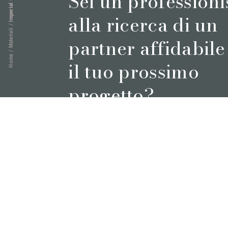
Sei un professioni
Imperial Gold
alla ricerca di un
/
Materiali
partner affidabile
/
Home
il tuo prossimo
progetto?
Prenota un appuntamento