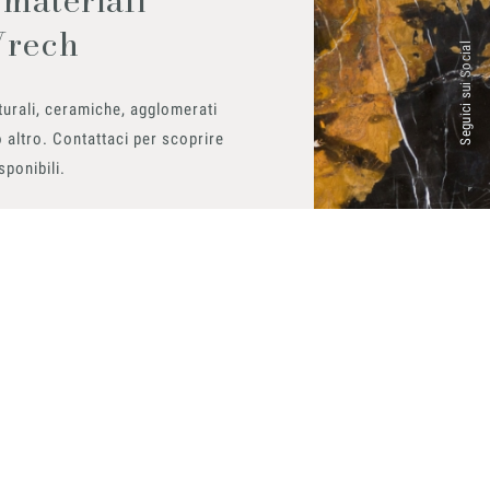
Vrech
Seguici sui Social
urali, ceramiche, agglomerati
 altro. Contattaci per scoprire
isponibili.
ito