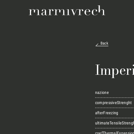
Back
Imper
nazione
compressiveStrenght
afterFreezing
ultimateTensileStreng
coefThermalExpansio