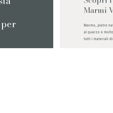
sta
Marmi 
 per
Marmo, pietre nat
al quarzo e molto
tutti i materiali d
Richiedilo sub