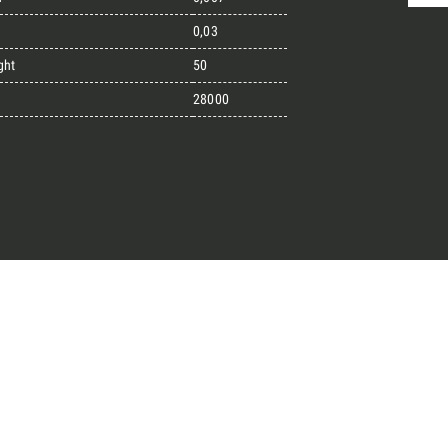
0,03
ght
50
randi progetti
28000
il kit di progettazione realizzato
esigner alla ricerca di pietre
 prossimo progetto.
ro Architect’s kit
o per una Consulenza Gratuita
Cognome
English
Telefono