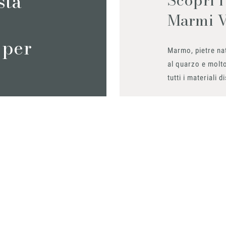
sta
Marmi 
 per
Marmo, pietre nat
al quarzo e molto
tutti i materiali d
Richiedilo sub