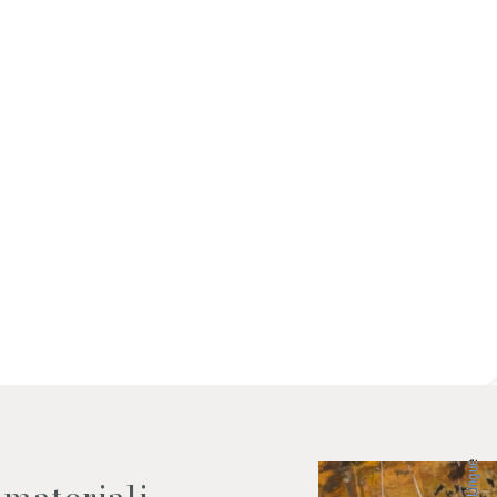
 dati come da indicazioni della
Lingue
 materiali