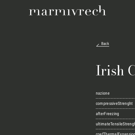
Back
Irish
nazione
compressiveStrenght
afterFreezing
ultimateTensileStreng
coefThermalExpansio