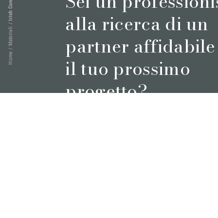
Irish Connemarble
Sei un professioni
alla ricerca di un
/
Materiali
partner affidabile
/
Home
il tuo prossimo
progetto?
Prenota un appuntamento