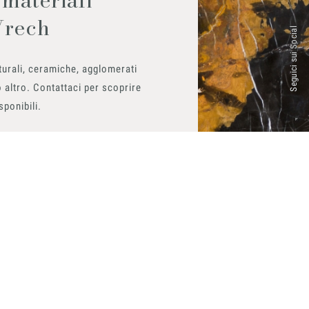
Vrech
Seguici sui Social
urali, ceramiche, agglomerati
 altro. Contattaci per scoprire
isponibili.
ito