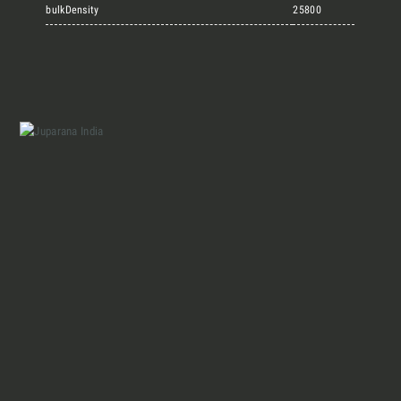
Marmi Vrech Collection
bulkDensity
25800
Materiali
Finiture
Magazine
Insieme per grandi progetti
Chi siamo
Richiedi l'Architect's kit, il kit di
progettazione realizzato per architetti e
Lavora con Noi
interior designer alla ricerca di pietre
naturali da utilizzare nel prossimo
progetto.
Contatti