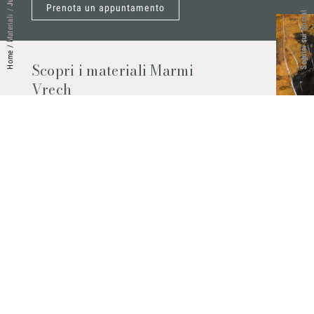
Prenota un appuntamento
/
Seguici sui Social
Materiali
/
Home
Scopri i materiali Marmi
Vrech
Marmo, pietre naturali, ceramiche,
agglomerati al quarzo e molto altro.
Contattaci per scoprire tutti i materiali
disponibili.
Richiedilo subito
© 2026 Marmi Vrech | All rights reserved | P.IVA 03122200300