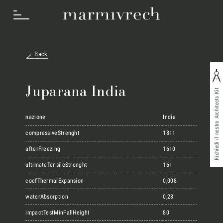
Back
Cosa Facciamo
Juparana India
Richiedi il nostro Architects Kit
Settori
nazione
India
compressiveStrenght
1811
afterFreezing
1610
Progetti
ultimateTensileStrenght
161
coefThermalExpansion
0,008
Innovation Lab
waterAbsorption
0,28
impactTestMinFallHeight
80