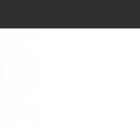
Voglio ricevere il vostro
Architect’s kit
Italiano
Vorrei un appuntamento per una
Consulenza Gratuita
English
Nome
Cognome
E-mail
Telefono
Messaggio
Acconsento all'uso dei dati come da
indicazioni della
Privacy Policy
*